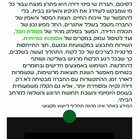
לסיכום, חברת שי פינוי דירה היא פתרון מנצח עבור כל
מי שמבקש לשדרג את הניקיון והארגון בבית, בלי
להתפשר על איכות החיים. הצוות המסור והאמין של
החברה מטפל בשלל אתגרים, החל ממיון נכון של
תכולת הדירה, המשך בסילוק מהיר של
פסולת וזבל
,
ועד לטיפול עמוק במקרים של
אספנות כפייתית
.
השירות מתבצע במקצועיות ובנועם, תוך התייחסות
פרטנית לצרכים של כל לקוח. התהליך נעשה בשלבים,
כך שבכל רגע הלקוח מרגיש בשליטה ושותף
להחלטות. השימוש באמצעים חדישים ובחומרים
בטוחים מאפשר השגת תוצאות מרשימות, שנשמרות
לאורך זמן. ההתקשרות עם החברה מבטיחה לא רק
דירה נקייה ומסודרת יותר, אלא גם הקלה משמעותית
בעומס היומיומי והשבת תחושת הרוגע והשלווה למרחב
הביתי.
המידע באתר אינו מהווה תחליף לייעוץ מקצועי