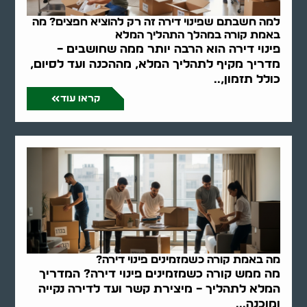
למה חשבתם שפינוי דירה זה רק להוציא חפצים? מה
באמת קורה במהלך התהליך המלא
פינוי דירה הוא הרבה יותר ממה שחושבים –
מדריך מקיף לתהליך המלא, מההכנה ועד לסיום,
כולל תזמון,..
קראו עוד
מה באמת קורה כשמזמינים פינוי דירה?
מה ממש קורה כשמזמינים פינוי דירה? המדריך
המלא לתהליך – מיצירת קשר ועד לדירה נקייה
ומוכנה...