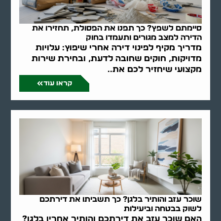
סיימתם לשפץ? כך תפנו את הפסולת, תחזירו את
הדירה למצב מגורים ותעמדו בחוק
מדריך מקיף לפינוי דירה אחרי שיפוץ: עלויות
מדויקות, חוקים שחובה לדעת, ובחירת שירות
מקצועי שיחזיר לכם את..
קראו עוד
שוכר עזב והותיר בלגן? כך תשביתו את דירתכם
לשוק בבטחה וביעילות
האם שוכר עזב את דירתכם והותיר אחריו בלגן?