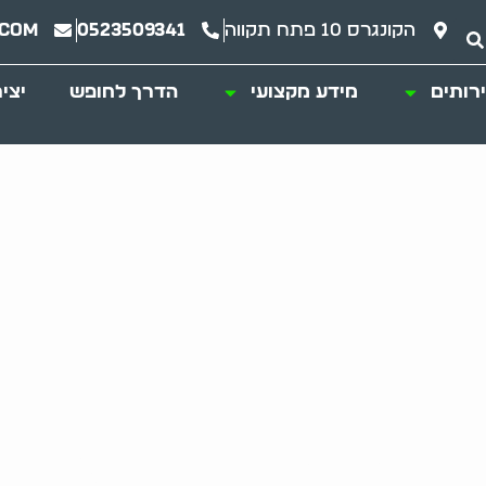
הקונגרס 10 פתח תקווה
0523509341
.com
רותים
מידע מקצועי
הדרך לחופש
יצי
– פתרון מקצועי ויע