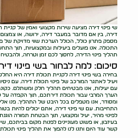
שי פינוי דירה מציעה שירות מקצועי ואמין של קניית 
דירה, בין אם מדובר במעבר דירה, ירושה, או צמצום מ
מספק פתרון כולל, הכולל הערכת שווי מדויקת של פרי
התכולה. אנו פועלים ביעילות ובמקצועיות, תוך הת
תהליך פינוי הדירה, לחסוך לכם זמן וטרחה, ולהבט
סיכום: למה לבחור בשי פינוי די
בחירה בשי פינוי דירה לקניית תכולת דירה היא החל
ויעיל לאתגר המורכב של פינוי תכולת דירה. עם ניסיו
עם יעילות, אנו מבטיחים תהליך חלק ומשתלם. כקונה
הערך המרבי עבור תכולת דירתכם, תוך הקפדה על שירו
ומסודר, אנו מטפלים בכל היבט של התהליך. פנו אלינ
התחייבות. עם שי פינוי דירה, אתם יכולים להיות בט
לפינוי מהיר, יעיל ומקצועי, תוך הבטחת תמורה הוגנ
בעיזבון, או פשוט מעוניינים לפנות מקום בביתכם, שי
קשר עוד היום ותנו לנו להפוך את תהליך פינוי תכול