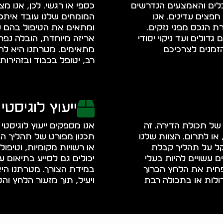
הכלים והאמצעים הנדרשים
כספי או רגשי. לכן, אנו מצ
חפצים עדינים. אנו
המומחים שלנו עובד איתכם
ת הנכס מפני נזקים.
ומתאים את הטיפול בהם לפ
גדולים ועד ניקוי יסודי
אריזה מיוחדת, הובלה נפר
הזמנים לצרכיכם
מתאימים. מטרתנו היא לה
רב, יטופל בכבוד ובזהירות
ייעוץ לוגיסטי
ון של תכולת הדירה. זה
אנו מספקים ייעוץ לוגיסטי 
או לתרום. הצוות שלנו
תכנון מפורט של תהליך הפי
מקל על תהליך קבלת
או רשויות מקומיות, וטיפו
ם עשויים להיות בעלי
יכולים גם לסייע בתיאום ע
מפחית את הלחץ הכרוך
במידת הצורך. מטרתנו הי
ולות או בתכולה רבת
ויעיל, תוך מזעור הלחץ וה