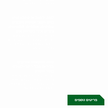
מקיפה של המטבעות,..
קונה ירושה או עיזבון שיש
בהם חפצי אמנות וחפצים
עתיקים, אוספים, תכשיטים,
ציורים וכד' בקריית אונו
תהליך קניית ירושה או עיזבון
מתחיל בפגישה בבית הלקוח או
במקום האחסון של הפריטים. גל
הולינדר מבצע..
קונה מטבעות עתיקים
ונדירים מכל רחבי העולם
בהוד השרון
תהליך קניית מטבעות עתיקים
ונדירים מתחיל בפגישה אישית
עם גל הולינדר. גל מבצע סקירה
מקיפה של המטבעות,..
פריטים נוספים