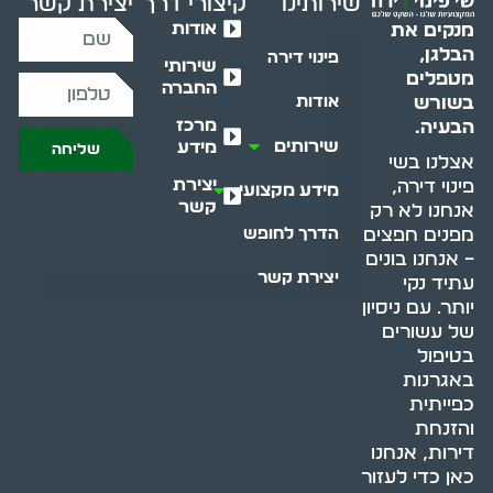
שירותינו
קיצורי דרך
יצירת קשר
אודות
מנקים את
הבלגן,
פינוי דירה
שירותי
מטפלים
החברה
בשורש
אודות
מרכז
הבעיה.
שירותים
מידע
שליחה
אצלנו בשי
יצירת
פינוי דירה,
מידע מקצועי
קשר
אנחנו לא רק
מפנים חפצים
הדרך לחופש
– אנחנו בונים
יצירת קשר
עתיד נקי
יותר. עם ניסיון
של עשורים
בטיפול
באגרנות
כפייתית
והזנחת
דירות, אנחנו
כאן כדי לעזור