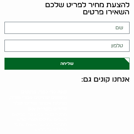
להצעת מחיר לפריט שלכם
השאירו פרטים
שליחה
אנחנו קונים גם:
קונה כלי כסף, פמוטים
ובשמים עתיקים ספרי תורה,
מגילות אסתר ופריטי קלף
נדירים בקריית אונו
תהליך קניית כלי כסף, פמוטים,
בשמים עתיקים וספרי קודש
מתחיל בפגישה אישית עם גל
הולינדר. גל מבצע..