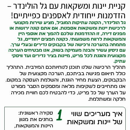
קניית יינות ומשקאות עם גל הולינדר –
הזדמנות ייחודית לאספנים כפייתיים!
גל הולינדר, ה
קונה עתיקות
המוביל, מציע שירות מקצועי
לרכישת יינות ומשקאות אספנות. אם אתם
קונה ירושות
או
מפנים דירה, זו ההזדמנות שלכם להפוך את אוספי היין
והמשקאות לרווח משמעותי. כ
קונה חפצים
ייחודיים, גל
מתמחה בהערכה ורכישה של בקבוקים נדירים ובעלי ערך.
עם ניסיון עשיר והבנה מעמיקה בשוק, אנו מבטיחים הערכה
מקצועית והוגנת לכל פריט, מיינות בציר נדירים ועד וויסקי
עתיק.
תהליך הרכישה שלנו תוכנן לנוחיותכם המירבית. התהליך
כולל תיאום פגישה בביתכם, הערכה מקצועית של
הבקבוקים, הצעת מחיר הוגנת, והשלמת העסקה במקום.
אנו מתחייבים לשקיפות מלאה ומספקים הסבר מפורט
על הערך של כל פריט, כדי להבטיח לכם חוויית מכירה
חלקה ומשתלמת.
1
איך מעריכים שווי
סקירה ראשונית:
בוחנים את מגוון
של יינות ומשקאות
היינות והמשקאות,