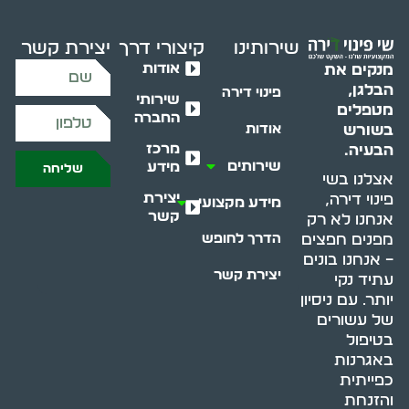
שירותינו
קיצורי דרך
יצירת קשר
אודות
מנקים את
הבלגן,
פינוי דירה
שירותי
מטפלים
החברה
בשורש
אודות
מרכז
הבעיה.
שירותים
מידע
שליחה
אצלנו בשי
יצירת
פינוי דירה,
מידע מקצועי
קשר
אנחנו לא רק
מפנים חפצים
הדרך לחופש
– אנחנו בונים
יצירת קשר
עתיד נקי
יותר. עם ניסיון
של עשורים
בטיפול
באגרנות
כפייתית
והזנחת