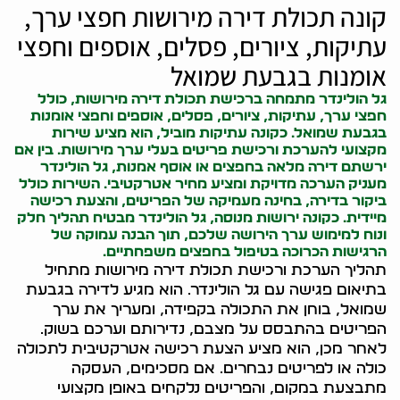
קונה תכולת דירה מירושות חפצי ערך,
עתיקות, ציורים, פסלים, אוספים וחפצי
אומנות בגבעת שמואל
גל הולינדר מתמחה ברכישת תכולת דירה מירושות, כולל
חפצי ערך, עתיקות, ציורים, פסלים, אוספים וחפצי אומנות
בגבעת שמואל. כ
קונה עתיקות
מוביל, הוא מציע שירות
מקצועי להערכת ורכישת פריטים בעלי ערך מירושות. בין אם
ירשתם דירה מלאה בחפצים או אוסף אמנות, גל הולינדר
מעניק הערכה מדויקת ומציע מחיר אטרקטיבי. השירות כולל
ביקור בדירה, בחינה מעמיקה של הפריטים, והצעת רכישה
מיידית. כ
קונה ירושות
מנוסה, גל הולינדר מבטיח תהליך חלק
ונוח למימוש ערך הירושה שלכם, תוך הבנה עמוקה של
הרגישות הכרוכה בטיפול בחפצים משפחתיים.
תהליך הערכת ורכישת תכולת דירה מירושות מתחיל
בתיאום פגישה עם גל הולינדר. הוא מגיע לדירה בגבעת
שמואל, בוחן את התכולה בקפידה, ומעריך את ערך
הפריטים בהתבסס על מצבם, נדירותם וערכם בשוק.
לאחר מכן, הוא מציע הצעת רכישה אטרקטיבית לתכולה
כולה או לפריטים נבחרים. אם מסכימים, העסקה
מתבצעת במקום, והפריטים נלקחים באופן מקצועי