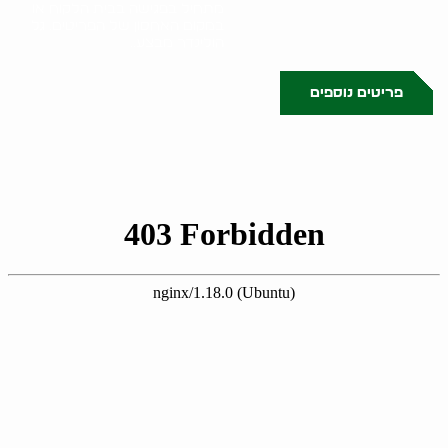
מתחיל בפגישה בבית הלקוח או
במקום האחסון של הפריטים. גל
הולינדר מבצע..
פריטים נוספים
0523509341