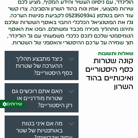
הולינדר, עם ניסיונו העשיר והידע המקיף, מציע לכם
שירות מקצועי, אמין ונוח בהוד השרון והסביבה. צרו קשר
עוד היום בטלפון 0523509341 לקביעת פגישת הערכה.
גלו את הפוטנציאל הכלכלי החבוי באוסף השטרות שלכם
ותיהנו מתהליך מכירה מכבד ומשתלם. הפכו את האוסף
הנומיסמטי שלכם לנכס כלכלי משמעותי עם גל הולינדר,
תוך שמירה על ערכם ההיסטורי והאספני של השטרות.
שאלות ותשובות
כיצד מתבצע תהליך
קונה שטרות
ההערכה של שטרות
כסף היסטוריים
כסף היסטוריים?
ואיכותיים בהוד
השרון
האם אתם רוכשים גם
שטרות מודרניים או
רק היסטוריים?
שירותים
מה אם איני בטוח
באותנטיות של שטר
עתיק שברשותי?