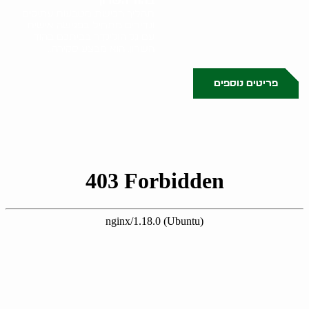
בהוד השרון
תהליך רכישת מטבעות עתיקים
ונדירים מתחיל בפגישה אישית
עם גל הולינדר בביתכם בהוד
השרון. הוא מבצע סקירה..
פריטים נוספים
0523509341