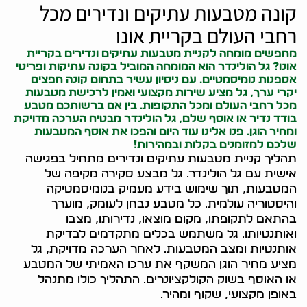
קונה מטבעות עתיקים ונדירים מכל
רחבי העולם בקריית אונו
מחפשים מומחה לקניית מטבעות עתיקים ונדירים בקריית
אונו? גל הולינדר הוא המומחה המוביל ב
קונה עתיקות
ופריטי
אספנות נומיסמטיים. עם ניסיון עשיר בתחום
קונה חפצים
יקרי ערך, גל מציע שירות מקצועי ואמין לרכישת מטבעות
מכל רחבי העולם ומכל התקופות. בין אם ברשותכם מטבע
בודד נדיר או אוסף שלם, גל הולינדר מבטיח הערכה מדויקת
ומחיר הוגן. פנו אלינו עוד היום והפכו את אוסף המטבעות
שלכם למזומנים בקלות ובמהירות!
תהליך קניית מטבעות עתיקים ונדירים מתחיל בפגישה
אישית עם גל הולינדר. גל מבצע סקירה מקיפה של
המטבעות, תוך שימוש בידע מעמיק בנומיסמטיקה
והיסטוריה עולמית. כל מטבע נבחן לעומק, מוערך
בהתאם לתקופתו, מקום מוצאו, נדירותו, מצבו
ואותנטיותו. גל משתמש בכלים מתקדמים לבדיקת
אותנטיות ומצב המטבעות. לאחר הערכה מדויקת, גל
מציע מחיר הוגן המשקף את ערכו האמיתי של המטבע
או האוסף בשוק הקולקציונרים. התהליך כולו מתנהל
באופן מקצועי, שקוף ומהיר.