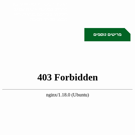
תהליך רכישת ירושה או עיזבון
מתחיל בפגישה אישית עם גל
הולינדר בביתכם בנתניה. הוא
מבצע סקירה מקיפה..
פריטים נוספים
0523509341