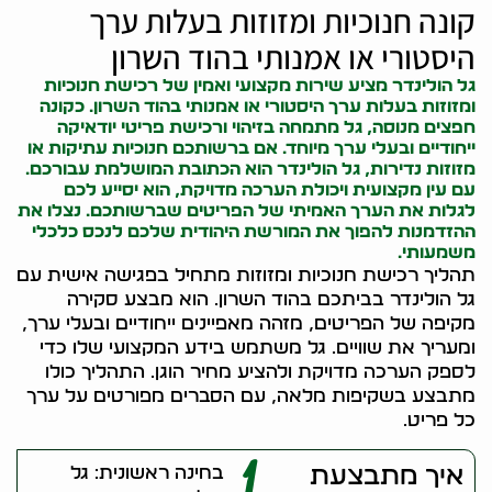
קונה חנוכיות ומזוזות בעלות ערך
היסטורי או אמנותי בהוד השרון
גל הולינדר מציע שירות מקצועי ואמין של רכישת חנוכיות
ומזוזות בעלות ערך היסטורי או אמנותי בהוד השרון. כ
קונה
חפצים
מנוסה, גל מתמחה בזיהוי ורכישת פריטי יודאיקה
ייחודיים ובעלי ערך מיוחד. אם ברשותכם חנוכיות עתיקות או
מזוזות נדירות, גל הולינדר הוא הכתובת המושלמת עבורכם.
עם עין מקצועית ויכולת הערכה מדויקת, הוא יסייע לכם
לגלות את הערך האמיתי של הפריטים שברשותכם. נצלו את
ההזדמנות להפוך את המורשת היהודית שלכם לנכס כלכלי
משמעותי.
תהליך רכישת חנוכיות ומזוזות מתחיל בפגישה אישית עם
גל הולינדר בביתכם בהוד השרון. הוא מבצע סקירה
מקיפה של הפריטים, מזהה מאפיינים ייחודיים ובעלי ערך,
ומעריך את שוויים. גל משתמש בידע המקצועי שלו כדי
לספק הערכה מדויקת ולהציע מחיר הוגן. התהליך כולו
מתבצע בשקיפות מלאה, עם הסברים מפורטים על ערך
כל פריט.
1
איך מתבצעת
בחינה ראשונית: גל