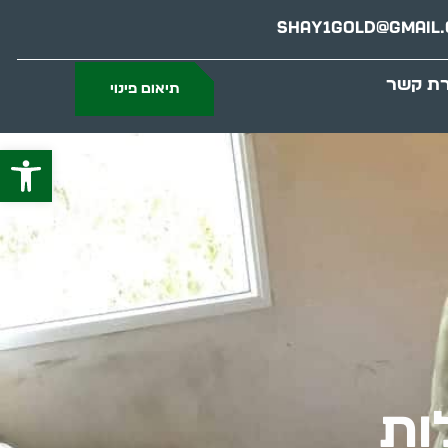
Shay1gold@gmail
רת קשר
תיאום פינוי
פתח סרג
ות