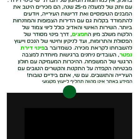
בחולון, אין כמו הצוות המיומן של חברת "שי פינוי דירה".
עם ותק של למעלה מ-25 שנה, הם מכירים היטב את
המבנים הטיפוסיים ואת דרישות העירייה, ויודעים
להתמודד בקלות גם עם הדירות הצפופות והמוזנחות
ביותר. השירות האישי והאדיב כולל ליווי צמוד של
הלקוח משלב מיון ה
חפצים
, דרך פינוי מסודר של
הפסולת והתרומות, ועד לניקיון וחיטוי של הנכס וייעוץ
להשבחתו לקראת מכירה. כשמדובר ב
פינוי דירת
נפטר
, העובדים ניחנים ברגישות מיוחדת למצבה
הרגשי של המשפחה. ההיכרות המעמיקה עם חולון
מבטיחה הקפדה על התקנות והקשרים הטובים עם
העירייה והתושבים. עם שי, אתם בידיים טובות!
המידע באתר אינו מהווה תחליף לייעוץ מקצועי