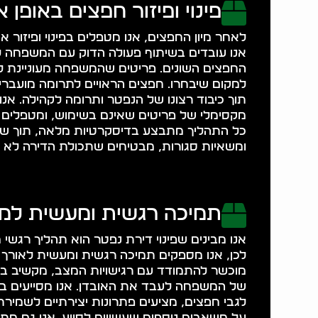
פינוי ופיזור חפצים באופן 
לאחר מיון החפצים, אנו מטפלים בפינוי ופיזור 
אנו עובדים בשיתוף פעולה הדוק עם המשפחה 
החפצים השונים. פריטים שהמשפחה מעוניינת 
למקום שיבחרו. חפצים הראויים לתרומה מועברים
תוך כיבוד רצונו של הנפטר ותרומה לקהילה. אנו
מקסימלי של פריטים שאינם בשימוש, ומטפלים ב
כל התהליך מתבצע בדיסקרטיות מלאה, תוך שי
ומשאיות סגורות, מבטיחים שתכולת הדירה לא ת
תמיכה רגשית ומעשית ל
אנו מבינים שפינוי דירת נפטר הוא תהליך רגשי
לכן, אנו מספקים תמיכה רגשית ומעשית לאורך כ
מוכשר להתמודד עם רגישויות המצב, מקשיב ב
של המשפחה לעבד את האובדן. אנו מסייעים 
לגבי חפצים, מציעים פתרונות יצירתיים לשמירת 
על משאבים נוספים שעשויים לסייע. אנו גם מ