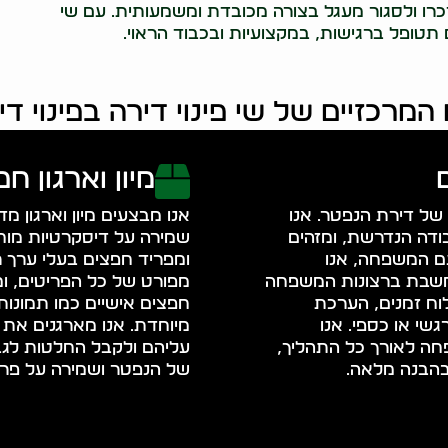
רו ולסגור מעגל בצורה מכובדת ומשמעותית. עם שי
ם תטופל ברגישות, במקצועיות ובכבוד הראוי.
המרכזיים של שי פינוי דירה בפינוי ד
מיון וארגון 
ל דירת הנפטר. אנו
אנו מבצעים מיון וארגון 
ודה הנדרשת, ומזהים
שמירה על דיסקרטיות מוחל
עם המשפחה, אנו
ומפריד חפצים בעלי ערך ר
חשבת ברצונות המשפחה
מפורט של כל הפריטים, ו
וח זמנים, הערכת
חפצים אישיים כמו תמונות
שי או כספי. אנו
מיוחדת. אנו מארגנים את
ה לאורך כל התהליך,
עליהם ולקבל החלטות לגבי
הבנה מלאה.
של הנפטר ושמירה על פר