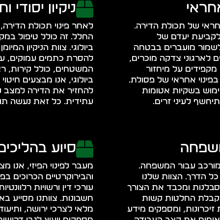
אחראי
ניקיון יסודי ו
אחראי של תכולת הדירה.
לאחר פינוי תכולת הדירה, א
לקביעת יעדם של
החלל. זה כולל טיפול במק
לשמור מועברים בבטחה
ביולוגי. צוות הניקיון המ
 לארגוני צדקה מוכרים,
להסרת כתמים עמוקים, עובש
 מקפידים על מיחזור
המשטחים, כולל קירות, רצפ
פינוי אחראי של פסולת.
ביולוגי, אנו מבצעים חיטו
מוש בשקיות אטומות
להחזיר את הדירה למצב נקי
יחשף לעיני זרים.
עתידית. כל זאת נעשה תוך
משפחה
סיוע בהליכים
 מורכב עבור המשפחה.
מעבר לפינוי הפיזי, אנו 
ל הדרך. הצוות שלנו
והבירוקרטיים הכרוכים בפי
סבלנות ומכבד את הצורך
עורכי דין ורשויות רלוונטי
בקבלת החלטות קשות
חשבונות. צוותנו מסייע בא
זיכרונות, ומספקים מידע
מלאי לצרכי ירושה, ותיעוד
תאימים את קצב העבודה
מספקים ייעוץ לגבי דרישות