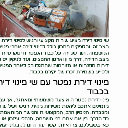
שי פינוי דירה מציע שירות מקצועי ורגיש לפינוי דיר
מצב זה, ומספקים פתרון כולל לפינוי דירה אחרי פטי
המשפחה, תוך שמירה על כבוד הנפטר ודיסקרטיות מ
מצב הדירה, דרך מיון וארגון החפצים, ועד לניקיון יסו
דירות מוזנחות או מזוהמות שהתגלו רק לאחר הפטי
ולסייע בשמירת זכרו של יקירם בכבוד.
פינוי דירת נפטר עם שי פינוי ד
בכבוד
פינוי דירת נפטר הוא צעד משמעותי ומאתגר, אך עם שי
מזמינים אתכם ליהנות משירות מקיף, רגיש ויעיל ש
ומכבדת. הניסיון הרב, המקצועיות והגישה המותאמת
כל הדרך. בין אם אתם בני משפחה, מנהלי עיזבון או א
כאן בשבילכם. צרו איתנו קשר עוד היום לקבלת ייעוץ