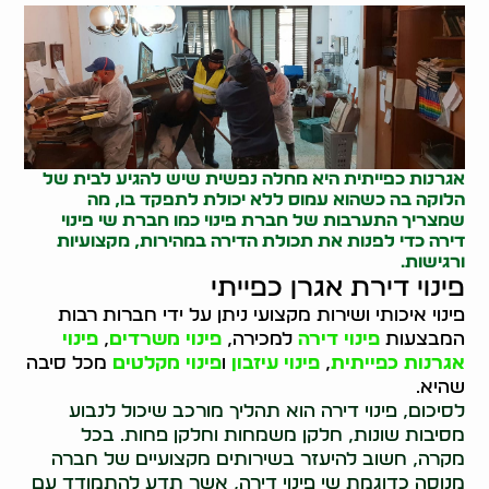
אגרנות כפייתית היא מחלה נפשית שיש להגיע לבית של
הלוקה בה כשהוא עמוס ללא יכולת לתפקד בו, מה
שמצריך התערבות של חברת פינוי כמו חברת שי
פינוי
דירה
כדי לפנות את
תכולת הדירה
במהירות, מקצועיות
ורגישות.
פינוי דירת אגרן כפייתי
פינוי איכותי ושירות מקצועי ניתן על ידי חברות רבות
המבצעות
פינוי דירה
למכירה,
פינוי משרדים
,
פינוי
אגרנות כפייתית
,
פינוי עיזבון
ו
פינוי מקלטים
מכל סיבה
שהיא.
לסיכום, פינוי דירה הוא תהליך מורכב שיכול לנבוע
מסיבות שונות, חלקן משמחות וחלקן פחות. בכל
מקרה, חשוב להיעזר בשירותים מקצועיים של חברה
מנוסה כדוגמת שי פינוי דירה, אשר תדע להתמודד עם