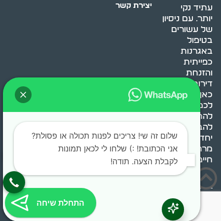
יצירת קשר
עתיד נקי
יותר. עם ניסיון
של עשורים
בטיפול
באגרנות
כפייתית
והזנחת
דירות, אנחנו
כאן כדי לעזור
לכם
להתמודד,
להבין ולשנות.
שלום זה שי! צריכים לפנות תכולה או פסולת?
יחד, ניצור
אני הכתובת! :) שלחו לי לכאן תמונות
מרחב
חיים בריא ומאוזן.
לקבלת הצעה. תודה!
בוסט מדיה © 2024 כל
התחלת שיחה
הזכויות שמורות.