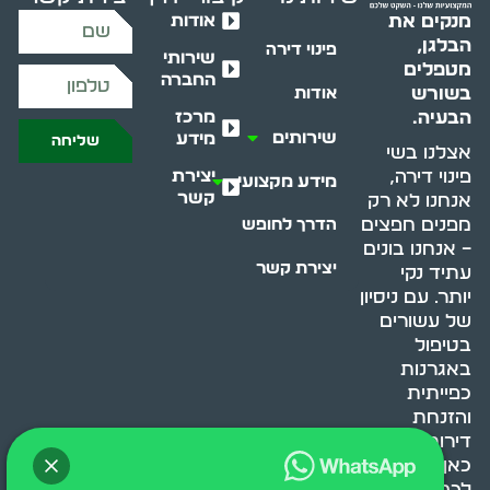
אודות
מנקים את
הבלגן,
פינוי דירה
שירותי
מטפלים
החברה
בשורש
אודות
מרכז
הבעיה.
שירותים
מידע
שליחה
אצלנו בשי
יצירת
פינוי דירה,
מידע מקצועי
קשר
אנחנו לא רק
מפנים חפצים
הדרך לחופש
– אנחנו בונים
יצירת קשר
עתיד נקי
יותר. עם ניסיון
של עשורים
בטיפול
באגרנות
כפייתית
והזנחת
דירות, אנחנו
כאן כדי לעזור
לכם