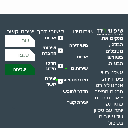
שירותינו
קיצורי דרך
יצירת קשר
אודות
מנקים את
הבלגן,
פינוי דירה
שירותי
מטפלים
החברה
בשורש
אודות
מרכז
הבעיה.
שירותים
מידע
שליחה
אצלנו בשי
יצירת
פינוי דירה,
מידע מקצועי
קשר
אנחנו לא רק
מפנים חפצים
הדרך לחופש
– אנחנו בונים
יצירת קשר
עתיד נקי
יותר. עם ניסיון
של עשורים
בטיפול