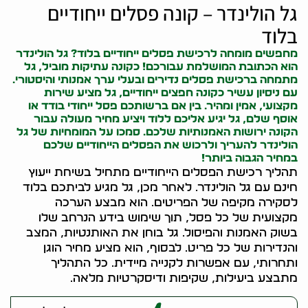
גל הולינדר – קונה פסלים ייחודיים
בלוד
מחפשים מומחה לרכישת פסלים ייחודיים בלוד? גל הולינדר
הוא הכתובת המושלמת עבורכם! כ
קונה עתיקות
מוביל, גל
מתמחה ברכישת פסלים נדירים ובעלי ערך אמנותי והיסטורי.
עם ניסיון עשיר כ
קונה חפצים
ייחודיים, גל מציע שירות
מקצועי, אמין ומהיר. בין אם ברשותכם פסל ייחודי בודד או
אוסף שלם, גל יגיע אליכם ללוד ויציע מחיר מעולה עבור
ה
קונה ירושות
האמנותיות שלכם. סמכו על המומחיות של גל
הולינדר להעריך ולרכוש את הפסלים הייחודיים שלכם
במחיר הגבוה ביותר!
תהליך רכישת הפסלים הייחודיים מתחיל בשיחת ייעוץ
חינם עם גל הולינדר. לאחר מכן, גל מגיע לביתכם בלוד
לסקירה מקיפה של הפריטים. הוא מבצע הערכה
מקצועית של כל פסל, תוך שימוש בידע הנרחב שלו
בשוק האמנות והפיסול. גל בוחן את האותנטיות, המצב
והנדירות של כל פריט. לבסוף, הוא מציע מחיר הוגן
ותחרותי, עם אפשרות לקנייה מיידית. כל התהליך
מתבצע ביעילות, שקיפות ודיסקרטיות מלאה.