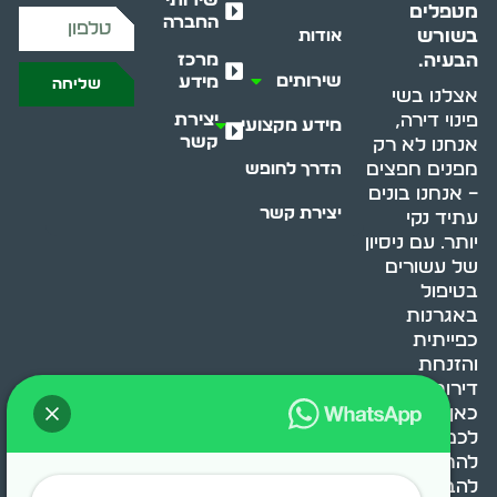
מטפלים
החברה
בשורש
אודות
מרכז
הבעיה.
שירותים
מידע
שליחה
אצלנו בשי
יצירת
פינוי דירה,
מידע מקצועי
קשר
אנחנו לא רק
מפנים חפצים
הדרך לחופש
– אנחנו בונים
יצירת קשר
עתיד נקי
יותר. עם ניסיון
של עשורים
בטיפול
באגרנות
כפייתית
והזנחת
דירות, אנחנו
כאן כדי לעזור
לכם
להתמודד,
להבין ולשנות.