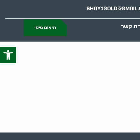
Shay1gold@gmail
רת קשר
תיאום פינוי
פתח סרג