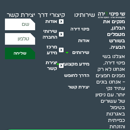
שירותינו
קיצורי דרך
יצירת קשר
אודות
מנקים את
הבלגן,
פינוי דירה
שירותי
מטפלים
החברה
בשורש
אודות
מרכז
הבעיה.
שירותים
מידע
שליחה
אצלנו בשי
יצירת
פינוי דירה,
מידע מקצועי
קשר
אנחנו לא רק
מפנים חפצים
הדרך לחופש
– אנחנו בונים
יצירת קשר
עתיד נקי
יותר. עם ניסיון
של עשורים
בטיפול
באגרנות
כפייתית
והזנחת