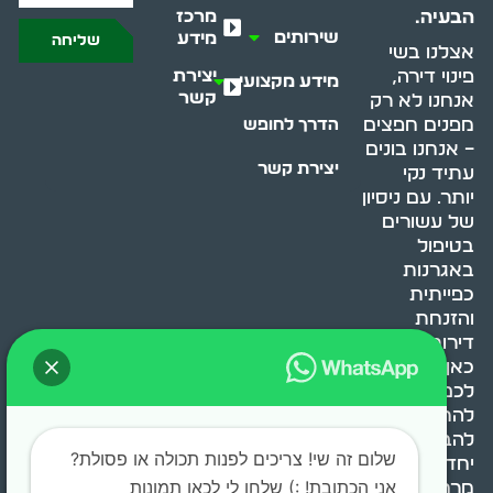
מרכז
הבעיה.
שירותים
מידע
שליחה
אצלנו בשי
יצירת
פינוי דירה,
מידע מקצועי
קשר
אנחנו לא רק
מפנים חפצים
הדרך לחופש
– אנחנו בונים
יצירת קשר
עתיד נקי
יותר. עם ניסיון
של עשורים
בטיפול
באגרנות
כפייתית
והזנחת
דירות, אנחנו
כאן כדי לעזור
לכם
להתמודד,
להבין ולשנות.
שלום זה שי! צריכים לפנות תכולה או פסולת?
יחד, ניצור
אני הכתובת! :) שלחו לי לכאן תמונות
מרחב