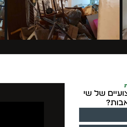
ת
ועיים של שי
אבות?