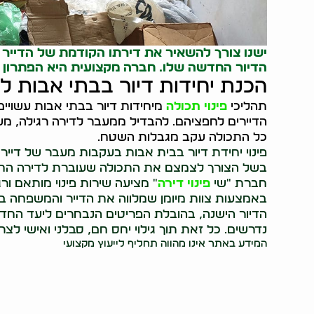
ישנו צורך להשאיר את דירתו הקודמת של הדייר מפ
הדיור החדשה שלו. חברה מקצועית היא הפתרון 
הכנת יחידות דיור בבתי אבות ל
תהליכי
פינוי תכולה
מיחידות דיור בבתי אבות עשויים
הדיירים לחפציהם. להבדיל ממעבר לדירה רגילה, מ
כל התכולה עקב מגבלות השטח.
פינוי יחידת דיור בבית אבות בעקבות מעבר של דייר ו
בשל הצורך לצמצם את התכולה שעוברת לדירה החד
חברת "שי
פינוי דירה
" מציעה שירות פינוי מותאם ור
באמצעות צוות מיומן שמלווה את הדייר והמשפחה במי
הדיור הישנה, בהובלת הפריטים הנבחרים ליעד החדש ו
נדרשים. כל זאת תוך גילוי יחס חם, סבלני ואישי לצ
המידע באתר אינו מהווה תחליף לייעוץ מקצועי