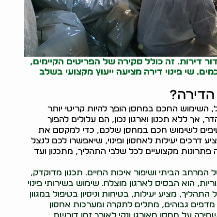
ור דירות
. זה כולל סקירה של הפריטים הקיימים,
מים. שי פינוי דירה מציעה ייעוץ מקצועי בשלב
הדירה?
בל, השימוש החכם במחסן הופך להיות קריטי יותר
, אך ללא תכנון וארגון נכון, הם עלולים להפוך
 וטיפים לשימוש חכם במחסן שלכם, כדי למקסם את
יע דרכים יעילות לאחסון ופינוי, שיאפשרו לכם לנצל
 פתרונות מקצועיים לכל שלבי התהליך, מתכנון ועד
המרחב הביתי ושיפור איכות החיים. תכנון מדוקדק,
וריות, הוא הבסיס לארגון מוצלח. שימוש בשירותי פינוי
התהליך, מציע יעילות, בטיחות וניסיון בטיפול במגוון
 מדפים גבוהים, מתלים לתקרה ומערכות אחסון
ירה על מחסן מאורגן ונקי לאורך זמן דורשת