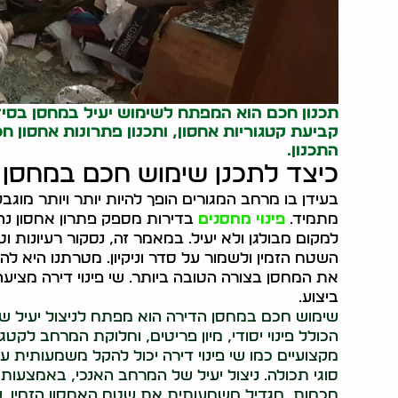
תכנון חכם הוא המפתח לשימוש יעיל במחסן ב
סיד
קביעת קטגוריות אחסון, ותכנון פתרונות אחסון חכ
התכנון.
כיצד לתכנן שימוש חכם במחסן 
בעידן בו מרחב המגורים הופך להיות יותר ויותר מוג
מתמיד.
פינוי מחסנים
בדירות מספק פתרון אחסון נהדר
למקום מבולגן ולא יעיל. במאמר זה, נסקור רעיונות
השטח הזמין ולשמור על סדר וניקיון. מטרתנו היא להצ
את המחסן בצורה הטובה ביותר. שי פינוי דירה מציעה
ביצוע.
שימוש חכם במחסן הדירה הוא מפתח לניצול יעיל של 
הכולל פינוי יסודי, מיון פריטים, וחלוקת המרחב לקטג
מקצועיים כמו שי פינוי דירה יכול להקל משמעותית על 
סוגי תכולה. ניצול יעיל של המרחב האנכי, באמצעות
חכמות, מגדיל משמעותית את שטח האחסון הזמין. שמ