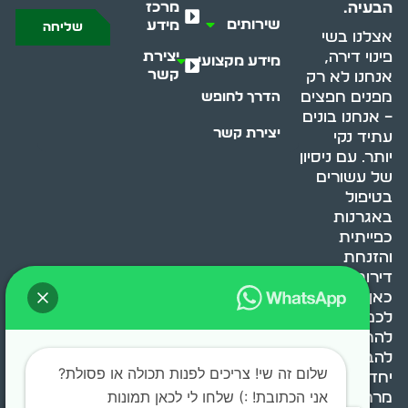
מרכז
הבעיה.
שירותים
מידע
שליחה
אצלנו בשי
יצירת
פינוי דירה,
מידע מקצועי
קשר
אנחנו לא רק
מפנים חפצים
הדרך לחופש
– אנחנו בונים
יצירת קשר
עתיד נקי
יותר. עם ניסיון
של עשורים
בטיפול
באגרנות
כפייתית
והזנחת
דירות, אנחנו
כאן כדי לעזור
לכם
להתמודד,
להבין ולשנות.
שלום זה שי! צריכים לפנות תכולה או פסולת?
יחד, ניצור
אני הכתובת! :) שלחו לי לכאן תמונות
מרחב