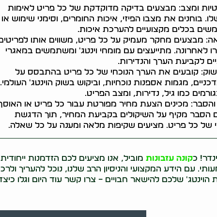
יות ומצב: מבצעים בדיקה מדוקדקת של כל פריט לאימות
ו. בוחנים את מצבו הפיזי, איכות החומרים, וסימני שימוש או
שים בכלים מקצועיים להערכת איכות.
ה: מבצעים מחקר מעמיק על כל פריט, משווים אותו לפריטים
ו לאחרונה. מתייעצים עם מומחי וינטג' ומשתמשים במאגרי
ים לקביעת הערך והנדירות.
שוק: קובעים את הערך הנוכחי של כל פריט בהתבסס על
כניים, מגמות אספנות נוכחיות, וביקוש בשוק הוינטג' העולמי.
רמים כמו גיל, נדירות, ומצב הפריט.
הסבר: מכינים הצעת מחיר מפורטת עבור כל פריט או האוסף
ם הסבר מקיף על השיקולים בקביעת המחיר, תוך הדגשת
י של כל פריט. מציעים שקיפות מלאה ומענה על כל שאלה.
נדר! כ
קונה עזבונות
מוביל, אנו מציעים לכם הזדמנות ייחודית
. עם הידע המקצועי והניסיון הרב שלנו, נוכל להעריך ולרכ
וינטג' שלכם להישאר חבויים – צרו קשר עוד היום וגלו כיצד