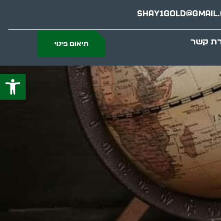
Shay1gold@gmail
רת קשר
תיאום פינוי
פתח סרג