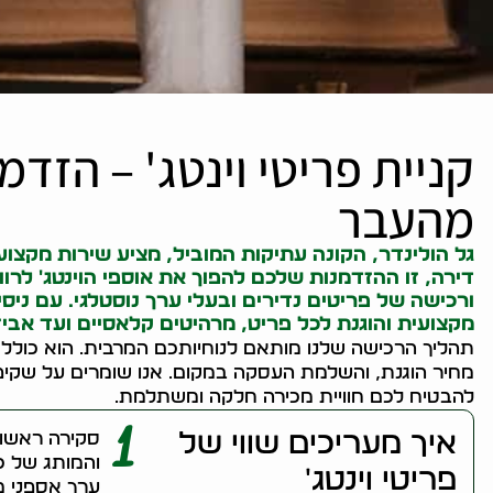
קניית פריטי וינטג' – הזד
מהעבר
גל הולינדר, ה
קונה עתיקות
המוביל, מציע שירות מקצועי
דירה, זו ההזדמנות שלכם להפוך את אוספי הוינטג' לרוו
ורכישה של פריטים נדירים ובעלי ערך נוסטלגי. עם ניס
מקצועית והוגנת לכל פריט, מרהיטים קלאסיים ועד אביזר
תהליך הרכישה שלנו מותאם לנוחיותכם המרבית. הוא כולל
מחיר הוגנת, והשלמת העסקה במקום. אנו שומרים על שקי
להבטיח לכם חוויית מכירה חלקה ומשתלמת.
1
איך מעריכים שווי של
סקירה ראשוני
והמותג של כל
פריטי וינטג'
ערך אספני מי