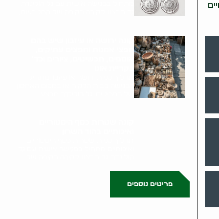
מתחיל בפגישה אישית עם גל הולינדר.
ים
גל מבצע סקירה מקיפה של המטבעות,..
קונה ירושה או עיזבון שיש בהם
חפצי אמנות וחפצים עתיקים,
אוספים, תכשיטים, ציורים וכד'
בקריית אונו
תהליך קניית ירושה או עיזבון מתחיל
בפגישה בבית הלקוח או במקום האחסון
של הפריטים. גל הולינדר מבצע..
קונה שטרות כסף היסטוריים
ואיכותיים בהוד השרון
תהליך קניית שטרות כסף היסטוריים
ואיכותיים מתחיל בפגישה אישית עם גל
הולינדר. גל מבצע סקירה מקיפה של..
פריטים נוספים
0523509341