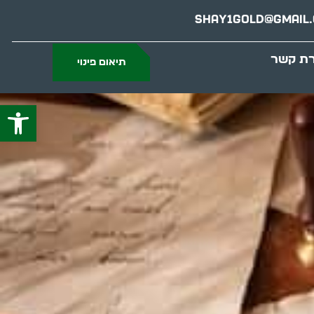
Shay1gold@gmail
רת קשר
תיאום פינוי
פתח סרג