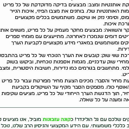
קת אותנטיות ומצב: מבצעים בדיקה מדוקדקת של כל פריט
ות האותנטיות שלו. בוחנים את מצבו הפיזי, איכות הנייר
וס, וסימני נזק או שיקום. משתמשים בכלים מקצועיים
רכת איכות.
 והשוואה: מבצעים מחקר מעמיק על כל פריט, משווים אותו
טים דומים שנמכרו לאחרונה. מתייעצים עם מומחי ספרים
קים ומשתמשים במאגרי מידע מקצועיים לקביעת הערך
ירות.
כת שווי שוק: קובעים את הערך הנוכחי של כל פריט בהתבסס
חירי שוק עדכניים, מגמות אספנות נוכחיות, וביקוש בשוק
מי. מתחשבים בגורמים כמו נדירות, חשיבות היסטורית, ומצב
יט.
ת מחיר והסבר: מכינים הצעת מחיר מפורטת עבור כל פריט
אוסף כולו. מספקים הסבר מקיף על השיקולים בקביעת
ר, תוך הדגשת הערך הייחודי של כל פריט. מציעים שקיפות
ה ומענה על כל שאלה.
ם שלכם עם גל הולינדר! כ
קונה עזבונות
מוביל, אנו מציעים 
לכלי משמעותי. עם הידע המקצועי והניסיון הרב שלנו, נוכל