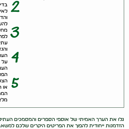
2
בדי
לאימ
והדפ
להע
3
מחקר
לפרי
עתי
והנד
4
הער
על מ
העול
הפר
5
הצע
או ה
המחי
מלא
גלו את הערך האמיתי של אוספי הספרים והמסמכים העתיקי
הזדמנות ייחודית להפוך את הפריטים היקרים שלכם למשאב כ