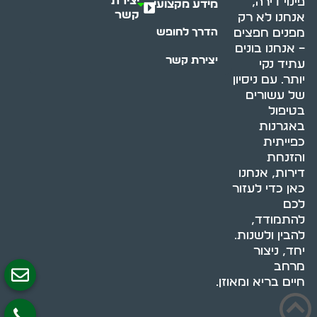
יצירת
פינוי דירה,
מידע מקצועי
קשר
אנחנו לא רק
מפנים חפצים
הדרך לחופש
– אנחנו בונים
יצירת קשר
עתיד נקי
יותר. עם ניסיון
של עשורים
בטיפול
באגרנות
כפייתית
והזנחת
דירות, אנחנו
כאן כדי לעזור
לכם
להתמודד,
להבין ולשנות.
יחד, ניצור
מרחב
חיים בריא ומאוזן.