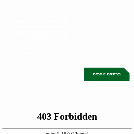
הולינדר מבצע..
קונה ירושה או עיזבון שיש
בהם חפצי אמנות וחפצים
עתיקים, אוספים, תכשיטים,
ציורים וכד' בנתניה
תהליך רכישת ירושה או עיזבון
מתחיל בפגישה אישית עם גל
הולינדר בביתכם בנתניה. הוא
מבצע סקירה מקיפה..
פריטים נוספים
0523509341