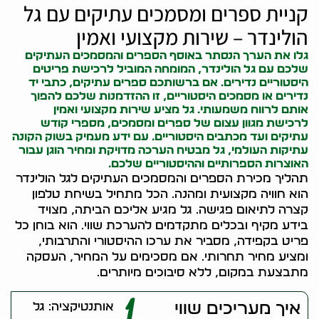
קניית ספרים ומסמכים עתיקים עם גל
הולינדר – שירות מקצועי ואמין
גלו את הערך הנסתר באוסף הספרים והמסמכים העתיקים
שלכם עם גל הולינדר, המומחה המוביל לרכישת פריטים
היסטוריים נדירים. אם ברשותכם ספרים עתיקים, כתבי יד
נדירים או מסמכים היסטוריים, זו ההזדמנות שלכם להפוך
אותם לרווח משמעותי. גל מציע שירות מקצועי ואמין
לרכישת מגוון עצום של ספרים ומסמכים, מספרי קודש
עתיקים ועד מכתבים היסטוריים. עם ידע מעמיק בשוק ה
קונה
עתיקות
העולמי, גל מבטיח הערכה מדויקת ומחיר הוגן עבור
האוצרות הספרותיים וההיסטוריים שלכם.
תהליך מכירת הספרים והמסמכים העתיקים לגל הולינדר
הוא חוויה מקצועית ומהנה. הכל מתחיל בשיחת טלפון
קצרה לתיאום פגישה. גל מגיע אליכם הביתה, מצויד
בידע מקיף ובכלים מתקדמים להערכת שווי. הוא בוחן כל
פריט בקפידה, מסביר את ערכו ההיסטורי והתרבותי,
ומציע מחיר תחרותי. אם מסכימים על המחיר, העסקה
מתבצעת במקום, ללא סיבוכים מיותרים.
1
איך מעריכים שווי
אותנטיקציה: גל