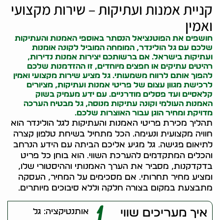
קניית אמנות ועתיקות – שירות מקצועי
ואמין
חושפים את הפוטנציאל הנסתר באוספי האמנות והעתיקות
שלכם עם גל הולינדר, המומחה המוביל ל
קונה אומנות
ועתיקות בישראל. אם ברשותכם יצירות אמנות נדירות,
רהיטים עתיקים או חפצים מיוחדים, זו ההזדמנות שלכם
להפוך אותם לרווח משמעותי. גל מציע שירות מקצועי ואמין
לרכישת מגוון עצום של פריטי אמנות ועתיקות, מציורים
קלאסיים ועד פסלים מודרניים. עם ידע מעמיק בשוק
האמנות העולמי ו
קונה עתיקות
מנוסה, גל מבטיח הערכה
מדויקת ומחיר הוגן עבור האוצרות שלכם.
תהליך מכירת פריטי האמנות והעתיקות לגל הולינדר הוא
חוויה מקצועית ונעימה. הכל מתחיל בשיחת טלפון קצרה
לתיאום פגישה. גל מגיע אליכם הביתה עם הידע הנרחב
והכלים המתקדמים להערכת השווי. הוא בוחן כל פריט
בדקדקנות, מסביר את הערך האמנותי וההיסטורי שלו,
ומציע מחיר תחרותי. אם מסכימים על המחיר, העסקה
מתבצעת במקום בצורה חלקה וללא סיבוכים מיותרים.
1
איך מעריכים שווי
אותנטיקציה: גל