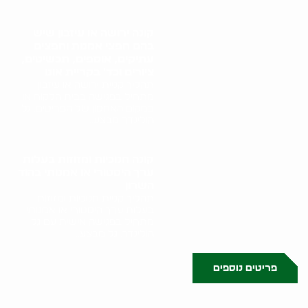
קונה ירושה או עיזבון שיש
בהם חפצי אמנות וחפצים
עתיקים, אוספים, תכשיטים,
ציורים וכד' בקריית אונו
תהליך קניית ירושה או עיזבון
מתחיל בפגישה בבית הלקוח או
במקום האחסון של הפריטים. גל
הולינדר מבצע..
קונה חנוכיות ומזוזות בעלות
ערך היסטורי או אמנותי בהוד
השרון
תהליך קניית חנוכיות ומזוזות
בעלות ערך היסטורי או אמנותי
מתחיל בפגישה אישית עם גל
הולינדר. גל מבצע..
פריטים נוספים
0523509341