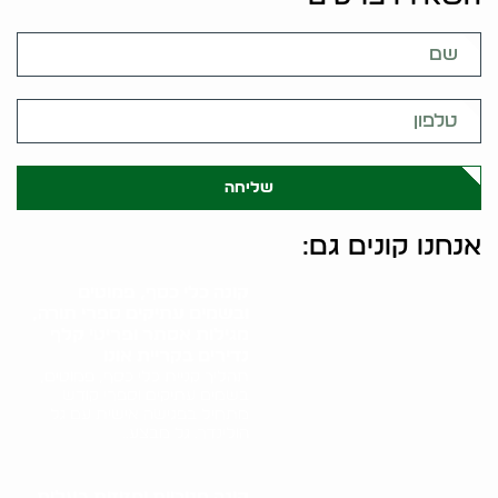
שליחה
אנחנו קונים גם:
קונה כלי כסף, פמוטים
ובשמים עתיקים ספרי תורה,
מגילות אסתר ופריטי קלף
נדירים בקריית אונו
תהליך קניית כלי כסף, פמוטים,
בשמים עתיקים וספרי קודש
מתחיל בפגישה אישית עם גל
הולינדר. גל מבצע..
קונה חנוכיות ומזוזות בעלות