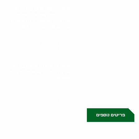
קונה ירושה או עיזבון שיש
בהם חפצי אמנות וחפצים
עתיקים, אוספים, תכשיטים,
ציורים וכד' בקריית אונו
תהליך קניית ירושה או עיזבון
מתחיל בפגישה בבית הלקוח או
במקום האחסון של הפריטים. גל
הולינדר מבצע..
קונה חנוכיות ומזוזות בעלות
ערך היסטורי או אמנותי בהוד
השרון
תהליך קניית חנוכיות ומזוזות
בעלות ערך היסטורי או אמנותי
מתחיל בפגישה אישית עם גל
הולינדר. גל מבצע..
פריטים נוספים
0523509341