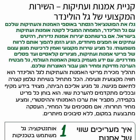
קניית אמנות ועתיקות – השירות
המקצועי של גל הולינדר
גלו את הפוטנציאל הנסתר באוספי האמנות והעתיקות שלכם
עם גל הולינדר, המומחה המוביל ל
קונה אומנות
ועתיקות
בישראל. אם ברשותכם יצירות אמנות נדירות, רהיטים
עתיקים או חפצים מיוחדים, הגיע הזמן להפוך אותם לרווח
משמעותי. גל מציע שירות מקצועי ואמין לרכישת מגוון עצום
של פריטי אמנות ועתיקות, מציורים קלאסיים ועד פסלים
מודרניים. עם ידע מעמיק בשוק האמנות העולמי, גל מבטיח
הערכה מדויקת ומחיר הוגן עבור האוצרות שלכם.
תהליך מכירת פריטי האמנות והעתיקות לגל הולינדר הוא
חוויה מקצועית ונעימה. הכל מתחיל בשיחת טלפון קצרה
לתיאום פגישה. גל מגיע אליכם הביתה, מצויד בידע מקיף
ובכלים מתקדמים להערכת שווי. הוא בוחן כל פריט
בקפידה, מסביר את ערכו האמנותי וההיסטורי, ומציע
מחיר תחרותי. אם מסכימים על המחיר, העסקה
מתבצעת במקום, ללא סיבוכים מיותרים.
1
איך מעריכים שווי
אותנטיקציה: גל
משתמש בטכניקות
של אמנות