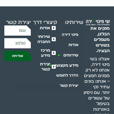
שירותינו
קיצורי דרך
יצירת קשר
אודות
מנקים את
הבלגן,
פינוי דירה
שירותי
מטפלים
החברה
בשורש
אודות
מרכז
הבעיה.
שירותים
מידע
שליחה
אצלנו בשי
יצירת
פינוי דירה,
מידע מקצועי
קשר
אנחנו לא רק
מפנים חפצים
הדרך לחופש
– אנחנו בונים
יצירת קשר
עתיד נקי
יותר. עם ניסיון
של עשורים
בטיפול
באגרנות