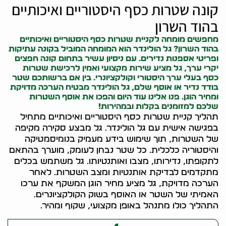
קונה שטרות כסף היסטוריים ואיכותיים
בהוד השרון
מחפשים מומחה לקניית שטרות כסף היסטוריים ואיכותיים
בהוד השרון? גל הולינדר הוא המומחה המוביל ב
קונה עתיקות
ופריטי אספנות נדירים. עם ניסיון עשיר בתחום
קונה חפצים
יקרי ערך, גל מציע שירות מקצועי ואמין לרכישת שטרות
כסף בעלי ערך היסטורי וקולקציונרי. בין אם ברשותכם שטר
בודד נדיר או אוסף שלם, גל הולינדר מבטיח הערכה מדויקת
ומחיר הוגן. פנו אלינו עוד היום והפכו את אוסף השטרות
שלכם למזומנים בקלות ובמהירות!
תהליך קניית שטרות כסף היסטוריים ואיכותיים מתחיל
בפגישה אישית עם גל הולינדר. גל מבצע סקירה מקיפה
של השטרות, תוך שימוש בידע מעמיק בנומיסמטיקה
והיסטוריה כלכלית. כל שטר נבחן לעומק, מוערך בהתאם
לתקופתו, נדירותו, מצבו ואותנטיותו. גל משתמש בכלים
מתקדמים לבדיקת אותנטיות ומצב השטרות. לאחר
הערכה מדויקת, גל מציע מחיר הוגן המשקף את ערכו
האמיתי של השטר או האוסף בשוק הקולקציונרים.
התהליך כולו מתנהל באופן מקצועי, שקוף ומהיר.