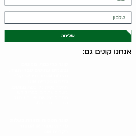
שליחה
אנחנו קונים גם:
קונה כלי כסף, פמוטים
ובשמים עתיקים ספרי תורה,
מגילות אסתר ופריטי קלף
נדירים בקריית אונו
תהליך קניית כלי כסף, פמוטים,
בשמים עתיקים וספרי קודש
מתחיל בפגישה אישית עם גל
הולינדר. גל מבצע..
קונה חנוכיות ומזוזות בעלות
ערך היסטורי או אמנותי
בקריית אונו