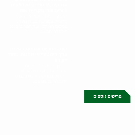
עתיקים, אוספים, תכשיטים,
ציורים וכד' בקריית אונו
תהליך קניית ירושה או עיזבון
מתחיל בפגישה בבית הלקוח או
במקום האחסון של הפריטים. גל
הולינדר מבצע..
קונה חנוכיות ומזוזות בעלות
ערך היסטורי או אמנותי בהוד
השרון
תהליך קניית חנוכיות ומזוזות
בעלות ערך היסטורי או אמנותי
מתחיל בפגישה אישית עם גל
הולינדר. גל מבצע..
פריטים נוספים
0523509341