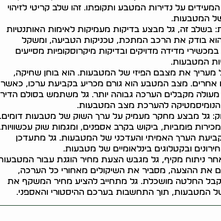
המעידים על נדירות המטבע ותקופתו. זהו שלב קריטי לזיהוי
ל המטבעות.
: בשלב זה, גל מבצע בדיקות מעמיקות לאימות האותנטיות
וא בודק את הרכב המתכת, טכניקות הטביעה, ומשקל
מכשירי מדידה מדויקים ובדיקות מיקרוסקופיות מסייעים
ות המטבעות.
מעריך את מצבם הפיזי של המטבעות. הוא בוחן שחיקה,
 אחרים. מצב המטבע הוא גורם מכריע בקביעת ערכו, כאשר
עולה מקבלים הערכה גבוהה יותר. גל משתמש בסולם הדירו
הנומיסמטיקה להערכת מצב המטבעות.
ק: גל מבצע מחקר מעמיק על ערך השוק של מטבעות דומים.
מכירות פומביות, ביקוש בקרב אספנים, ומגמות שוק עכשוויות.
לקביעת הערך האמיתי והעדכני של המטבעות. גל מתעדכן
ירונים ובקטלוגים בינלאומיים של מטבעות.
ר ניתוח מקיף, גל מגבש הצעת מחיר הוגנת עבור המטבעות.
ם את ההצעה, מסביר את השיקולים מאחורי כל הערכה,
בל החלטה מושכלת. גל מתחייב להציע מחיר המשקף את
ל המטבעות, תוך התחשבות בערכם ההיסטורי והאספני.