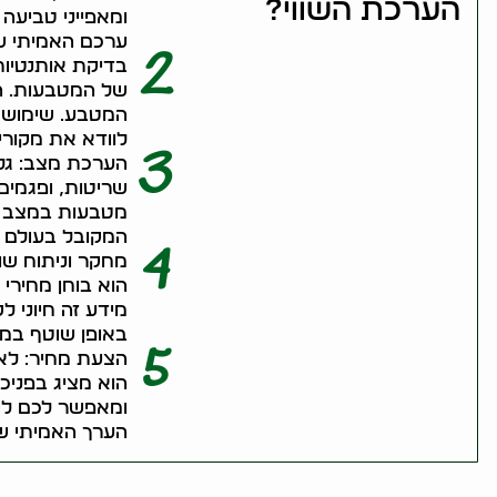
הערכת השווי?
ומאפייני טביעה 
ערכם האמיתי ש
2
בדיקת אותנטיות
של המטבעות. ה
המטבע. שימוש ב
לוודא את מקורי
3
הערכת מצב: גל 
שריטות, ופגמים
מטבעות במצב מ
המקובל בעולם 
4
מחקר וניתוח שו
הוא בוחן מחירי 
מידע זה חיוני 
באופן שוטף במח
5
הצעת מחיר: לאח
הוא מציג בפניכ
ומאפשר לכם לק
הערך האמיתי ש