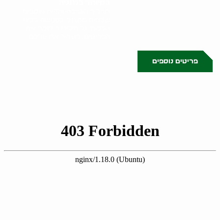
במיוחד בנתניה
תהליך הערכת וקניית אוספים
שלמים מתחיל בפגישה בבית
הלקוח. גל הולינדר סוקר את
הפריטים, מעריך את ערכם..
פריטים נוספים
0523509341