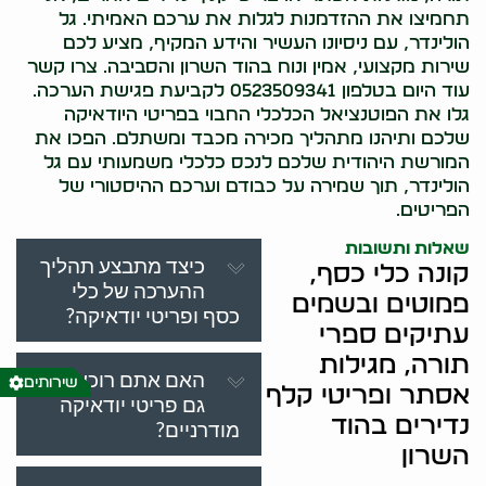
תחמיצו את ההזדמנות לגלות את ערכם האמיתי. גל
הולינדר, עם ניסיונו העשיר והידע המקיף, מציע לכם
שירות מקצועי, אמין ונוח בהוד השרון והסביבה. צרו קשר
עוד היום בטלפון 0523509341 לקביעת פגישת הערכה.
גלו את הפוטנציאל הכלכלי החבוי בפריטי היודאיקה
שלכם ותיהנו מתהליך מכירה מכבד ומשתלם. הפכו את
המורשת היהודית שלכם לנכס כלכלי משמעותי עם גל
הולינדר, תוך שמירה על כבודם וערכם ההיסטורי של
הפריטים.
שאלות ותשובות
כיצד מתבצע תהליך
קונה כלי כסף,
ההערכה של כלי
פמוטים ובשמים
כסף ופריטי יודאיקה?
עתיקים ספרי
תורה, מגילות
האם אתם רוכשים
שירותים
אסתר ופריטי קלף
גם פריטי יודאיקה
נדירים בהוד
מודרניים?
השרון