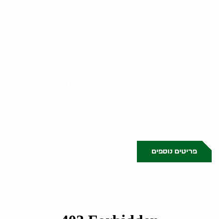
בהם חפצי אמנות וחפצים
עתיקים, אוספים, תכשיטים,
ציורים וכד' בקריית אונו
תהליך קניית ירושה או עיזבון
מתחיל בפגישה בבית הלקוח או
במקום האחסון של הפריטים. גל
הולינדר מבצע..
קונה שטרות כסף היסטוריים
ואיכותיים בהוד השרון
תהליך קניית שטרות כסף
היסטוריים ואיכותיים מתחיל
בפגישה אישית עם גל הולינדר.
גל מבצע סקירה מקיפה של..
פריטים נוספים
0523509341