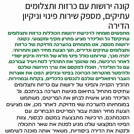
קונה ירושות עם כרזות ותצלומים
עתיקים, מספק שירות פינוי וניקיון
הדירה
מחפשים מומחה לרכישת ירושות הכוללות כרזות ותצלומים
עתיקים? גל הולינדר מציע פתרון מקיף ומקצועי. כ
קונה
ירושות
מנוסה, אנו מתמחים בהערכה מדויקת של כרזות
ותצלומים עתיקים ונדירים, תוך הצעת מחיר הוגן ותחרותי.
יתרה מכך, שירותנו כולל פינוי מלא של הדירה וניקיון יסודי
לאחר הרכישה, מה שהופך את התהליך לנוח ויעיל עבורכם.
עם גל הולינדר, תוכלו למקסם את ערך הירושה שלכם
ולהיפטר מהטרחה הכרוכה בפינוי ובניקיון. הפכו את אוצרות
העבר הויזואליים שלכם לנכסים כלכליים, בקלות ובמהירות.
תהליך הקנייה והפינוי של ירושות עם כרזות ותצלומים
עתיקים מתחיל בתיאום פגישת הערכה בביתכם. גל
הולינדר מגיע אישית לבחון את הפריטים, משתמש
במומחיותו להערכת שווי מדויקת. לאחר מכן, אנו מציעים
הצעת מחיר הוגנת עבור הפריטים הנבחרים. עם
הסכמתכם, הרכישה מתבצעת במקום. לבסוף, צוות
הפינוי המקצועי שלנו מגיע לפנות את שאר התכולה
ולנקות את הדירה ביסודיות, משאיר אותה מוכנה לשימוש