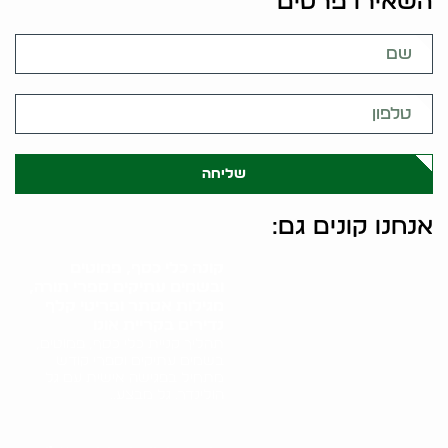
השאירו פרטים
שליחה
אנחנו קונים גם:
קונה כלי כסף, פמוטים
ובשמים עתיקים ספרי תורה,
מגילות אסתר ופריטי קלף
נדירים בקריית אונו
תהליך קניית כלי כסף, פמוטים,
בשמים עתיקים וספרי קודש
מתחיל בפגישה אישית עם גל
הולינדר. גל מבצע..