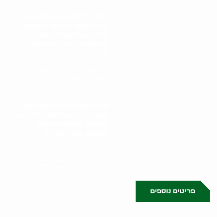
קונה ירושה או עיזבון שיש
בהם חפצי אמנות וחפצים
עתיקים, אוספים, תכשיטים,
ציורים וכד' בקריית אונו
תהליך קניית ירושה או עיזבון
מתחיל בפגישה בבית הלקוח או
במקום האחסון של הפריטים. גל
הולינדר מבצע..
קונה תכולת דירה מירושות
חפצי ערך, עתיקות, ציורים,
פסלים, אוספים וחפצי
אומנות בהוד השרון
תהליך רכישת תכולת דירה
מירושות מתחיל בפגישה אישית
עם גל הולינדר בביתכם בהוד
השרון. הוא מבצע סקירה..
פריטים נוספים
0523509341