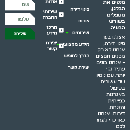
אודות
מנקים את
הבלגן,
פינוי דירה
שירותי
מטפלים
החברה
בשורש
אודות
מרכז
הבעיה.
שירותים
מידע
שליחה
אצלנו בשי
יצירת
פינוי דירה,
מידע מקצועי
קשר
אנחנו לא רק
מפנים חפצים
הדרך לחופש
– אנחנו בונים
יצירת קשר
עתיד נקי
יותר. עם ניסיון
של עשורים
בטיפול
באגרנות
כפייתית
והזנחת
דירות, אנחנו
כאן כדי לעזור
לכם