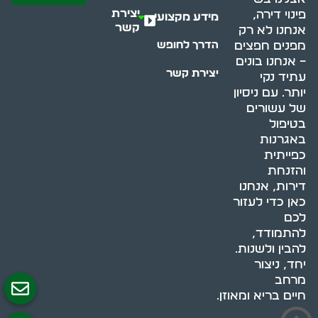
יצירת
פינוי דירה,
מידע מקצועי
קשר
אנחנו לא רק
מפנים חפצים
הדרך לחופש
– אנחנו בונים
יצירת קשר
עתיד נקי
יותר. עם ניסיון
של עשורים
בטיפול
באגרנות
כפייתית
והזנחת
דירות, אנחנו
כאן כדי לעזור
לכם
להתמודד,
להבין ולשנות.
יחד, ניצור
מרחב
חיים בריא ומאוזן.