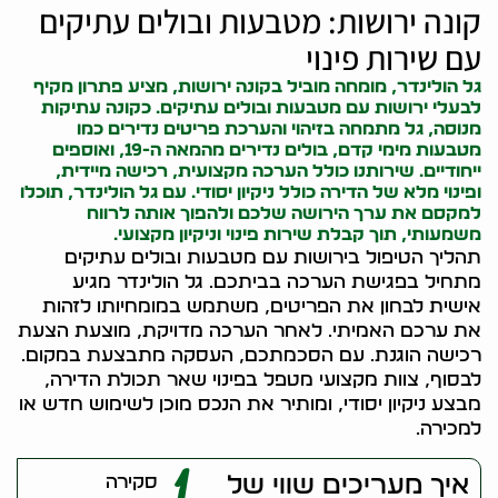
קונה ירושות: מטבעות ובולים עתיקים
עם שירות פינוי
גל הולינדר, מומחה מוביל ב
קונה ירושות
, מציע פתרון מקיף
לבעלי ירושות עם מטבעות ובולים עתיקים. כ
קונה עתיקות
מנוסה, גל מתמחה בזיהוי והערכת פריטים נדירים כמו
מטבעות מימי קדם, בולים נדירים מהמאה ה-19, ואוספים
ייחודיים. שירותנו כולל הערכה מקצועית, רכישה מיידית,
ופינוי מלא של הדירה כולל ניקיון יסודי. עם גל הולינדר, תוכלו
למקסם את ערך הירושה שלכם ולהפוך אותה לרווח
משמעותי, תוך קבלת שירות פינוי וניקיון מקצועי.
תהליך הטיפול בירושות עם מטבעות ובולים עתיקים
מתחיל בפגישת הערכה בביתכם. גל הולינדר מגיע
אישית לבחון את הפריטים, משתמש במומחיותו לזהות
את ערכם האמיתי. לאחר הערכה מדויקת, מוצעת הצעת
רכישה הוגנת. עם הסכמתכם, העסקה מתבצעת במקום.
לבסוף, צוות מקצועי מטפל בפינוי שאר תכולת הדירה,
מבצע ניקיון יסודי, ומותיר את הנכס מוכן לשימוש חדש או
למכירה.
1
איך מעריכים שווי של
סקירה