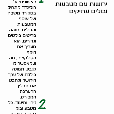
ראשונית: גל
ירושות עם מטבעות
הולינדר מתחיל
ובולים עתיקים
בסקירה מקיפה
של אוסף
המטבעות
והבולים, מזהה
פריטים בולטים
ונדירים. הוא
מעריך את
היקף
הקולקציה, מה
שמאפשר לו
לגבש תמונה
כוללת של ערך
הירושה ולתכנן
את תהליך
ההערכה
המפורט.
2
זיהוי ותיעוד: כל
מטבע ובול
נבחן ביסודיות,