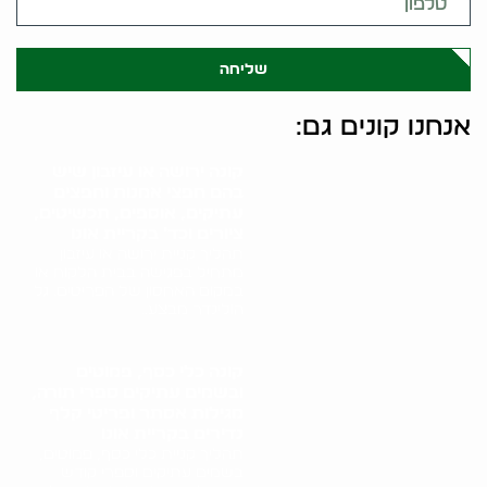
שליחה
אנחנו קונים גם:
קונה ירושה או עיזבון שיש
בהם חפצי אמנות וחפצים
עתיקים, אוספים, תכשיטים,
ציורים וכד' בקריית אונו
תהליך קניית ירושה או עיזבון
מתחיל בפגישה בבית הלקוח או
במקום האחסון של הפריטים. גל
הולינדר מבצע..
קונה כלי כסף, פמוטים
ובשמים עתיקים ספרי תורה,
מגילות אסתר ופריטי קלף
נדירים בקריית אונו
תהליך קניית כלי כסף, פמוטים,
בשמים עתיקים וספרי קודש