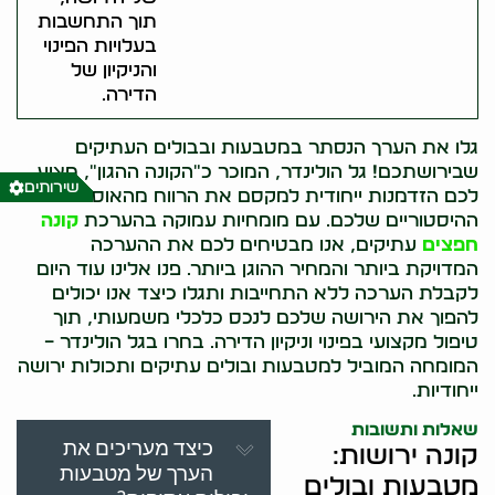
תוך התחשבות
בעלויות הפינוי
והניקיון של
הדירה.
גלו את הערך הנסתר במטבעות ובבולים העתיקים
שבירושתכם! גל הולינדר, המוכר כ"הקונה ההגון", מציע
שירותים
לכם הזדמנות ייחודית למקסם את הרווח מהאוספים
ההיסטוריים שלכם. עם מומחיות עמוקה בהערכת
קונה
חפצים
עתיקים, אנו מבטיחים לכם את ההערכה
המדויקת ביותר והמחיר ההוגן ביותר. פנו אלינו עוד היום
לקבלת הערכה ללא התחייבות ותגלו כיצד אנו יכולים
להפוך את הירושה שלכם לנכס כלכלי משמעותי, תוך
טיפול מקצועי בפינוי וניקיון הדירה. בחרו בגל הולינדר –
המומחה המוביל למטבעות ובולים עתיקים ותכולות ירושה
ייחודיות.
שאלות ותשובות
כיצד מעריכים את
קונה ירושות:
הערך של מטבעות
מטבעות ובולים