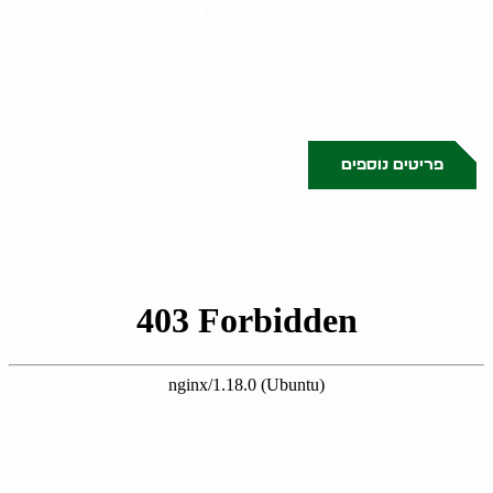
בעלי ערך אספני גבוה
במיוחד בנתניה
תהליך הערכת וקניית אוספים
שלמים מתחיל בפגישה בבית
הלקוח. גל הולינדר סוקר את
הפריטים, מעריך את ערכם..
פריטים נוספים
0523509341