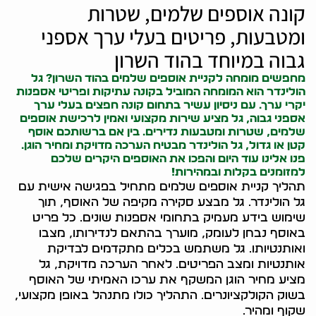
קונה אוספים שלמים, שטרות
ומטבעות, פריטים בעלי ערך אספני
גבוה במיוחד בהוד השרון
מחפשים מומחה לקניית אוספים שלמים בהוד השרון? גל
הולינדר הוא המומחה המוביל ב
קונה עתיקות
ופריטי אספנות
יקרי ערך. עם ניסיון עשיר בתחום
קונה חפצים
בעלי ערך
אספני גבוה, גל מציע שירות מקצועי ואמין לרכישת אוספים
שלמים, שטרות ומטבעות נדירים. בין אם ברשותכם אוסף
קטן או גדול, גל הולינדר מבטיח הערכה מדויקת ומחיר הוגן.
פנו אלינו עוד היום והפכו את האוספים היקרים שלכם
למזומנים בקלות ובמהירות!
תהליך קניית אוספים שלמים מתחיל בפגישה אישית עם
גל הולינדר. גל מבצע סקירה מקיפה של האוסף, תוך
שימוש בידע מעמיק בתחומי אספנות שונים. כל פריט
באוסף נבחן לעומק, מוערך בהתאם לנדירותו, מצבו
ואותנטיותו. גל משתמש בכלים מתקדמים לבדיקת
אותנטיות ומצב הפריטים. לאחר הערכה מדויקת, גל
מציע מחיר הוגן המשקף את ערכו האמיתי של האוסף
בשוק הקולקציונרים. התהליך כולו מתנהל באופן מקצועי,
שקוף ומהיר.