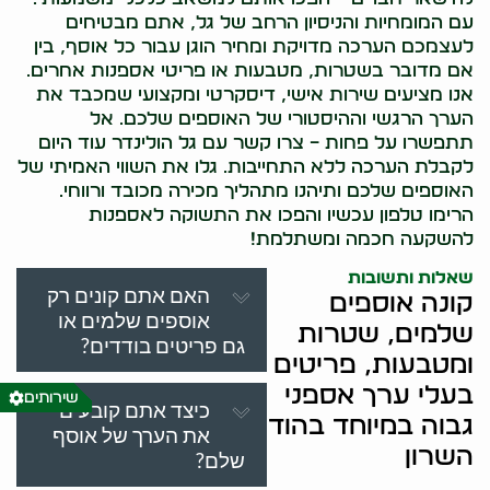
עם המומחיות והניסיון הרחב של גל, אתם מבטיחים
לעצמכם הערכה מדויקת ומחיר הוגן עבור כל אוסף, בין
אם מדובר בשטרות, מטבעות או פריטי אספנות אחרים.
אנו מציעים שירות אישי, דיסקרטי ומקצועי שמכבד את
הערך הרגשי וההיסטורי של האוספים שלכם. אל
תתפשרו על פחות – צרו קשר עם גל הולינדר עוד היום
לקבלת הערכה ללא התחייבות. גלו את השווי האמיתי של
האוספים שלכם ותיהנו מתהליך מכירה מכובד ורווחי.
הרימו טלפון עכשיו והפכו את התשוקה לאספנות
להשקעה חכמה ומשתלמת!
שאלות ותשובות
האם אתם קונים רק
קונה אוספים
אוספים שלמים או
שלמים, שטרות
גם פריטים בודדים?
ומטבעות, פריטים
בעלי ערך אספני
שירותים
כיצד אתם קובעים
גבוה במיוחד בהוד
את הערך של אוסף
השרון
שלם?