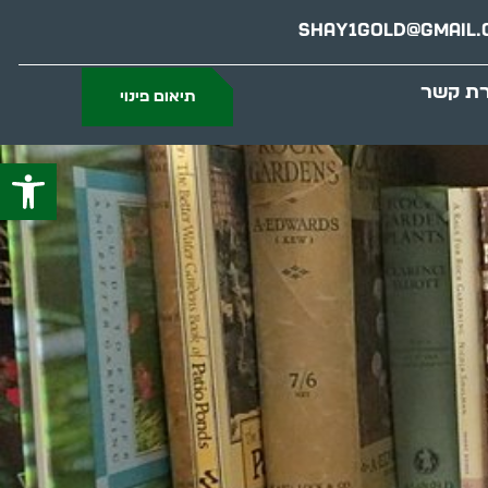
Shay1gold@gmail.
רת קשר
תיאום פינוי
פתח סרג