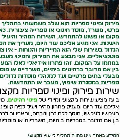
פירוק ופינוי ספריות הוא שלב משמעותי בתהליך
פרטי, משרד, מוסד חינוכי או ספרייה ציבורית. 
מקום או פשוט להתחדש, השירות המהיר והיעיל ש
הישנות. אני מגיע אליכם עוד היום, מעריך את הספ
הגדול בשירות שלי הוא המיידיות והנוחות - אין 
פוטנציאליים. אני מבצע את הפירוק והפינוי מעכש
במזומן על המקום. זהו פתרון אידיאלי לאלו המעוני
בין אם מדובר ברהיטים ביתיים, משרדיים או מוסד
מבעלי בתים פרטיים ועד למנהלי מוסדות גדולים, 
ספריות במסגרת שיפוץ, מעבר או התחדשות.
שירות פירוק ופינוי ספריות מקצוע
בועז מציע שירות מקצועי ומיידי של
פינוי רהיטים
, כו
אליכם עוד היום ומעניק פתרון מהיר ויעיל לפירוק ופ
מעכשיו לעכשיו, חוסך לכם זמן וטרחה, ומאפשר לכם 
בין אם מדובר בספריות ביתיות, משרדיות או מוסדיו
37998
המידע באתר אינו מהווה תחליף לייעוץ מקצועי