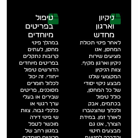
ניקיון
טיפול
וארגון
בפריטים
מחדש
מיוחדים
לאחר פינוי תכולת
במהלך פינוי
המחסן, אנו
מחסן, לעתים
מציעים שירות
קרובות נתקלים
ניקיון וארגון מקיף.
בפריטים מיוחדים
צוות הניקיון
הדורשים טיפול
המקצועי שלנו
ייחודי. זה יכול
מבצע ניקוי יסודי
לכלול חומרים
של כל המחסן,
מסוכנים, פריטים
כולל טיפול
שבירים או בעלי
בכתמים, אבק
ערך רגשי או
ולכלוך שהצטברו
כלכלי גבוה. צוות
לאורך זמן. במידת
שי פינוי דירה
הצורך, אנו גם
מוכשר לטפל
מבצעים חיטוי
במגוון רחב של
והדברה למניעת
פריטים מיוחדים.