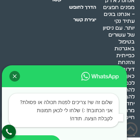
אנחנו לא רק
מפנים חפצים
הדרך לחופש
– אנחנו בונים
יצירת קשר
עתיד נקי
יותר. עם ניסיון
של עשורים
בטיפול
באגרנות
כפייתית
והזנחת
דירות, אנחנו
כאן כדי לעזור
לכם
להתמודד,
להבין ולשנות.
שלום זה שי! צריכים לפנות תכולה או פסולת?
יחד, ניצור
אני הכתובת! :) שלחו לי לכאן תמונות
מרחב
חיים בריא ומאוזן.
לקבלת הצעה. תודה!
בוסט מדיה © 2024 כל