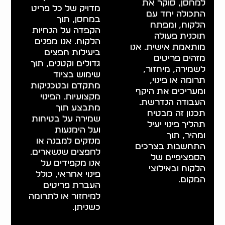
למחסן, סוקר את
מדויק של כל פריט
התכולה יחד עם
במחסן, תוך
הלקוח, ומפתח
הקפדה על הנחיות
תוכנית פעולה
הלקוח. אנו מפנים
מותאמת אישית. אנו
ביעילות חפצים
מזהים פריטים
גדולים וקטנים, תוך
לשמירה, מיחזור,
שימוש בציוד
תרומה או פינוי,
מתקדם ובטכניקות
ומעריכים את היקף
מקצועיות. הפינוי
העבודה הנדרשת.
מתבצע תוך
תכנון זה מבטיח
שמירה על בטיחות
תהליך פינוי יעיל
ועל הימנעות
ומהיר, תוך
מנזקים למבנה או
התחשבות בצרכים
לחפצים שנשארים.
הספציפיים של
אנו מקפידים על
הלקוח ובאילוצי
פינוי אחראי, כולל
המקום.
העברת פריטים
למיחזור או לתרומה
כשניתן.