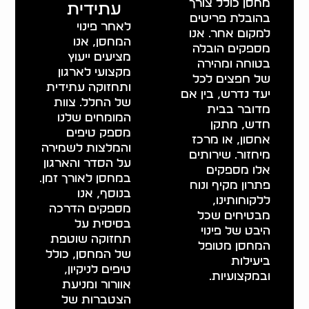
מחסן כולל צורך
עתידית
בהובלת פריטים
לאחר פינוי
למקום אחר. אנו
המחסן, אנו
מספקים הובלה
מציעים ייעוץ
בטוחה ומהירה
מקצועי לארגון
של חפצים לכל
ותחזוקה עתידית
יעד נדרש, בין אם
של החלל. צוות
מדובר בבית
המומחים שלנו
חדש, מתקן
מספק טיפים
אחסון, או מרכז
והמלצות לשמירה
מיחזור. שירותים
על הסדר והארגון
אלו מספקים
במחסן לאורך זמן.
פתרון מקיף ונוח
בנוסף, אנו
ללקוחותינו,
מספקים הדרכה
מבטיחים שכל
בסיסית על
היבט של פינוי
תחזוקה שוטפת
המחסן מטופל
של המחסן, כולל
ביעילות
טיפים לניקיון,
ובמקצועיות.
אוורור ומניעת
הצטברות של