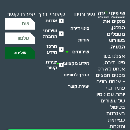
שירותינו
קיצורי דרך
יצירת קשר
אודות
מנקים את
הבלגן,
פינוי דירה
שירותי
מטפלים
החברה
בשורש
אודות
מרכז
הבעיה.
שירותים
מידע
שליחה
אצלנו בשי
יצירת
פינוי דירה,
מידע מקצועי
קשר
אנחנו לא רק
מפנים חפצים
הדרך לחופש
– אנחנו בונים
יצירת קשר
עתיד נקי
יותר. עם ניסיון
של עשורים
בטיפול
באגרנות
כפייתית
והזנחת