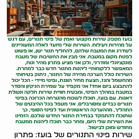
בועז מספק שירות מקצועי ואמין של פינוי תנורים, עם דגש
על מהירות ויעילות. השירות שלי מיועד לאלה המעוניינים
לשדרג את המטבח שלהם, להחליף תנור ישן, או פשוט
לפנות מקום במטבח. אני מבין את החשיבות של מטבח
פונקציונלי ומודרני, ולכן אני מציע פתרון מהיר ונוח,
המאפשר ללקוחותיי ליהנות מתנור חדש כבר למחרת.
השירות כולל הערכה מהירה של התנור, ניתוק בטיחותי
מהחשמל והגז, הצעת מחיר הוגנת, ופינוי מיידי - הכל יכול
להתבצע ביום אחד! אני מקפיד על שמירת הניקיון והסדר
במטבח במהלך הפינוי, ומבטיח חוויית שירות חלקה ונטולת
דאגות. עם בועז, תוכלו לשכוח מהטרחה הכרוכה בפינוי
תנורים כבדים ומסורבלים. אני מטפל בכל ההיבטים של
התהליך, מההערכה הראשונית ועד לפינוי הסופי, כך
שתוכלו להתמקד בבחירת התנור החדש שלכם. הזמינו
את השירות שלי היום, ומחר כבר תוכלו ליהנות ממטבח
מחודש ומוכן לבישול.
שירות פינוי התנורים של בועז: פתרון