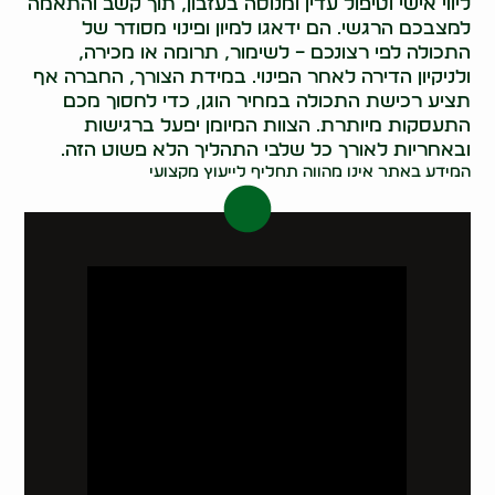
ליווי אישי וטיפול עדין ומנוסה בעזבון, תוך קשב והתאמה
למצבכם הרגשי. הם ידאגו למיון ופינוי מסודר של
התכולה לפי רצונכם – לשימור, תרומה או מכירה,
ולניקיון הדירה לאחר הפינוי. במידת הצורך, החברה אף
תציע רכישת התכולה במחיר הוגן, כדי לחסוך מכם
התעסקות מיותרת. הצוות המיומן יפעל ברגישות
ובאחריות לאורך כל שלבי התהליך הלא פשוט הזה.
המידע באתר אינו מהווה תחליף לייעוץ מקצועי