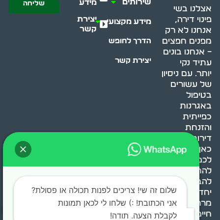
שירותים
מידע
שליחה
אצלנו בשי
יצירת
פינוי דירה,
מידע מקצועי
קשר
אנחנו לא רק
מפנים חפצים
הדרך לחופש
– אנחנו בונים
יצירת קשר
עתיד נקי
יותר. עם ניסיון
של עשורים
בטיפול
באגרנות
כפייתית
והזנחת
דירות, אנחנו
כאן כדי לעזור
לכם
להתמודד,
להבין ולשנות.
שלום זה שי! צריכים לפנות תכולה או פסולת?
יחד, ניצור
אני הכתובת! :) שלחו לי לכאן תמונות
מרחב
חיים בריא ומאוזן.
לקבלת הצעה. תודה!