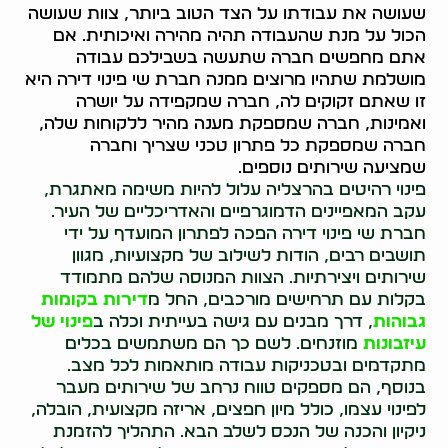
שעושה את עבודתו על הצד הטוב ביותר, צוות שעושה
הכול על מנת שהעבודה תהיה מהירה ואיכותית. אם
אתם מחפשים חברה שתעשה בשבילכם עבודה
מושלמת שתהיו מרוצים ממנה חברת שי פינוי דירה היא
זו שאתם זקוקים לה, חברה שמקפידה על יושרה
ואמינות, חברה שמספקת מענה מהיר ללקוחות שלה,
חברה שמספקת כל פתרון טכני שצריך וחברה
שמציעה שירותים נוספים.
פינוי רהיטים בהרצליה עלול להיות משימה מאתגרת,
עקב המאפיינים הדמוגרפיים והאדריכליים של העיר.
חברת שי פינוי דירה הפכה לפתרון המועדף על ידי
תושבים רבים, הודות לשילוב של מקצועיות, מגוון
שירותים ויצירתיות. הצוות המנוסה שלהם מתמודד
בקלות עם תרחישים מורכבים, החל מ
דירות בקומות
גבוהות
, דרך מבנים עם גישה בעייתית וכלה ב
פינוי של
עיזבונות
מוזנחים. לשם כך הם משתמשים בכלים
מתקדמים ובטכניקות עבודה מותאמות לכל מצב.
בנוסף, הם מספקים טווח נרחב של שירותים מעבר
לפינוי עצמו, כולל מיון חפצים, אריזה מקצועית, הובלה,
ניקיון והכנה של הנכס לשלב הבא. התהליך להזמנת