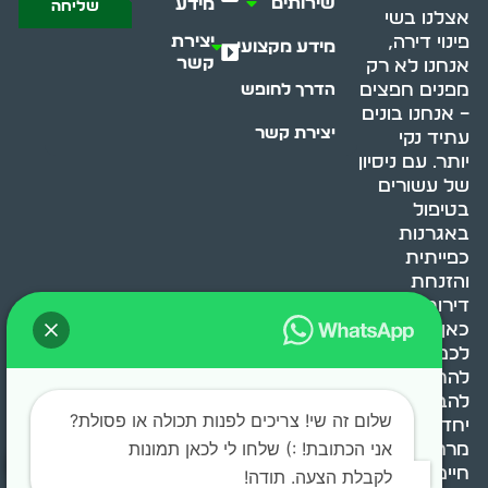
שירותים
מידע
שליחה
אצלנו בשי
יצירת
פינוי דירה,
מידע מקצועי
קשר
אנחנו לא רק
מפנים חפצים
הדרך לחופש
– אנחנו בונים
יצירת קשר
עתיד נקי
יותר. עם ניסיון
של עשורים
בטיפול
באגרנות
כפייתית
והזנחת
דירות, אנחנו
כאן כדי לעזור
לכם
להתמודד,
להבין ולשנות.
שלום זה שי! צריכים לפנות תכולה או פסולת?
יחד, ניצור
אני הכתובת! :) שלחו לי לכאן תמונות
מרחב
חיים בריא ומאוזן.
לקבלת הצעה. תודה!