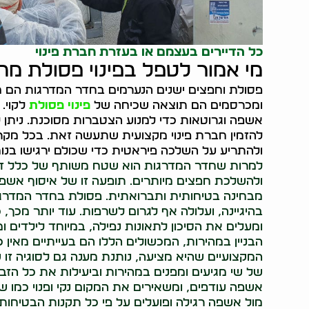
כל הדיירים בעצמם או בעזרת חברת פינוי
מי אמור לטפל בפינוי פסולת מ
פסולת וחפצים ישנים הנערמים בחדר המדרגות הם מט
ומכרסמים הם תוצאה שכיחה של
פינוי פסולת
לקוי. 
אשפה וגרוטאות כדי למנוע הצטברות מסוכנת. ניתן לא
להזמין חברת פינוי מקצועית שתעשה זאת. בכל מקרה
ולהתריע על השלכה פיראטית כדי שכולם ירגישו בנוח
למרות שחדר המדרגות הוא שטח משותף של כלל דייר
ולהשלכת חפצים מיותרים. תופעה זו של איסוף אש
מבחינה בטיחותית ותברואתית. פסולת בחדר המדרגו
בהיגיינה, ועלולה אף לגרום לשרפות. עוד יותר מכך
ומעלים את הסיכון לתאונות נפילה, במיוחד לילדים ו
הבניין במהירות, המכשולים הללו הם בעייתיים מאין כ
המקצועיים שהיא מציעה, נותנת מענה גם לסוגיה זו ש
של שי מגיעים ומפנים במהירות וביעילות את כל הזבל
אשפה עודפים, ומשאירים את המקום נקי ופנוי כמו ש
מול אשפה רגילה ופועלים על פי כל תקנות הבטיחות