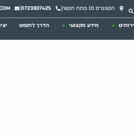
הקונגרס 10 פתח תקווה
0723307425
.com
רותים
מידע מקצועי
הדרך לחופש
יצי
י פסולת מחדר המדר