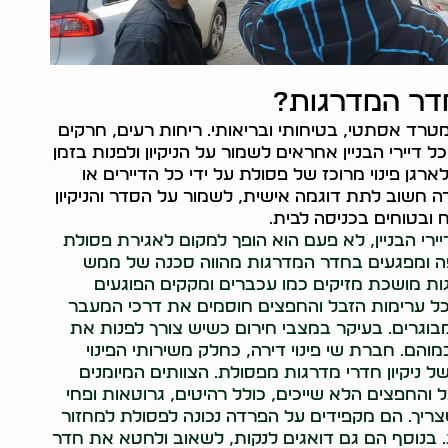
חדר המדרגות?
רד אסתטי, בטיחותי ובריאותי. ריחות רעים, חרקים
כל דיירי הבניין אחראים לשמור על הניקיון ולפנות בזמן
רגן פינוי מרוכז של פסולת על ידי כל הדיירים או
 חשוב לתת דוגמה אישית, לשמור על הסדר והניקיון
 ובטוחים בכניסה לבית.
י הבניין, לא פעם הוא הופך למקום לאגירת פסולת
פה ומפגעים בחדר המדרגות מהווה סכנה של ממש
ת מושכת מזיקים כמו עכברים ומקקים הפוגעים
, כל ערימות הזבל והחפצים חוסמים את דרכי המעבר
מבוגרים. בעיקר במצבי חירום כשיש צורך לפנות את
מוהם. חברת שי פינוי דירה, כחלק משירותי הפינוי
ל ניקיון חדרי מדרגות מפסולת. הצוותים המיומנים
 והחפצים הלא שייכים, כולל רהיטים, גרוטאות ופחי
צריך. הם מקפידים על הפרדה נכונה לפסולת למחזור
. בנוסף הם גם דואגים לנקות, לשאוב ולחטא את חדר