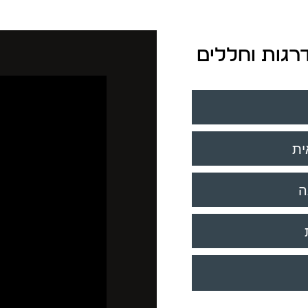
דרגות וחללים
ית
ה