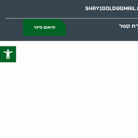
Shay1gold@gmail
רת קשר
תיאום פינוי
פתח סרג
גות