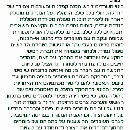
הצוות.
פינוי משרדים דורש הכנה קפדנית ומעורבות צמודה של
הדרג הניהולי בכל שלבי התהליך. על המנהלים מוטלת
האחריות ליצירת תוכנית פעולה מסודרת הכוללת
הגדרת יעדים, לוחות זמנים ברורים והקצאת משאבים
ותפקידים לכל שלב. בפרט, עליהם לדאוג לתקשורת
שקופה ועקבית עם העובדים כדי למנוע אי-הבנות,
לזהות פריטים בעלי ערך או רגישות מיוחדת הדורשים
טיפול נפרד, ולבחור בקפידה את חברת הפינוי
המקצועית שתלווה את המהלך. עם זאת, מנהלים
חייבים גם לדעת מתי לשחרר ולהאציל סמכויות.
התקשרות עם חברה מנוסה ואמינה כדוגמת שי פינוי
דירה, המספקת מעטפת שירותים מקיפה מתכנון ועד
ביצוע, תאפשר להם להסיר מכתפיהם את האחריות
לפרטי הפינוי ולהתמקד בהיבטים האסטרטגיים של
ניהול העסק. שי פינוי דירה מציעה למנהלים סיוע בתכנון
ראשוני והערכת צרכים מדויקת, אריזה מוקפדת תוך
דגש על שמירת חומרים רגישים, פירוק והרכבה מחדש
של ריהוט וציוד, וכן הקמת המשרד בפריסה המיטבית
לצרכי העובדים. ההישענות על כתפיהם של מומחים
תחסוך למנהלים את הצורך להתמודד עם טעויות