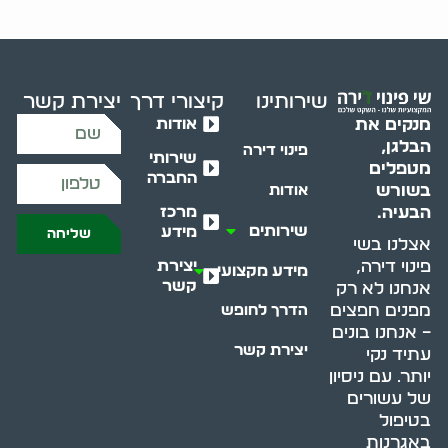
שירותינו
קיצורי דרך
יצירת קשר
אודות
מנקים את
הבלגן,
פינוי דירה
שירותי
מטפלים
החברה
בשורש
אודות
מרכז
הבעיה.
שירותים
מידע
שליחה
אצלנו בשי
יצירת
פינוי דירה,
מידע מקצועי
קשר
אנחנו לא רק
מפנים חפצים
הדרך לחופש
– אנחנו בונים
יצירת קשר
עתיד נקי
יותר. עם ניסיון
של עשורים
בטיפול
באגרנות