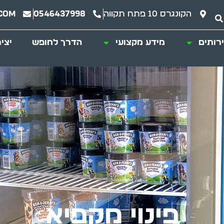
הקונגרס 10 פתח תקווה
0546437998
com
רותים
מידע מקצועי
הדרך לחופש
יצי
פינוי מקפיא