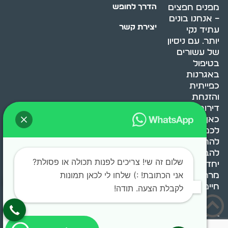
מפנים חפצים
הדרך לחופש
– אנחנו בונים
יצירת קשר
עתיד נקי
יותר. עם ניסיון
של עשורים
בטיפול
באגרנות
כפייתית
והזנחת
דירות, אנחנו
כאן כדי לעזור
לכם
להתמודד,
להבין ולשנות.
שלום זה שי! צריכים לפנות תכולה או פסולת?
יחד, ניצור
אני הכתובת! :) שלחו לי לכאן תמונות
מרחב
חיים בריא ומאוזן.
לקבלת הצעה. תודה!
בוסט מדיה © 2024 כל
0522071171