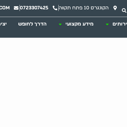
הקונגרס 10 פתח תקווה
0723307425
.com
רותים
מידע מקצועי
הדרך לחופש
יצי
ית פרטי: מדריך מ