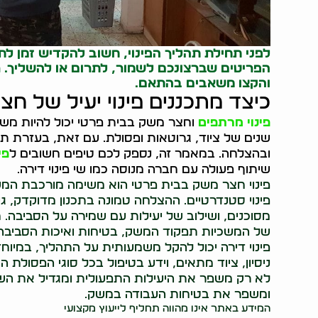
לפני תחילת תהליך הפינוי, חשוב להקדיש זמן לת
הפריטים שברצונכם לשמור, לתרום או להשליך.
והקצו משאבים בהתאם.
כיצד מתכננים פינוי יעיל של ח
פינוי מרתפים
וחצר משק בבית פרטי יכול להיות מ
שנים של ציוד, גרוטאות ופסולת. עם זאת, בעזרת תכנ
ובהצלחה. במאמר זה, נספק לכם טיפים חשובים ל
פי
שיתוף פעולה עם חברה מנוסה כמו שי פינוי דירה.
פינוי חצר משק בבית פרטי הוא משימה מורכבת המש
פינוי סטנדרטיים. ההצלחה טמונה בתכנון מדוקדק, 
מסוכנים, ושילוב של יעילות עם שמירה על הסביבה. ח
של המשכיות תפקוד המשק, בטיחות ואיכות הסביבה. 
פינוי דירה יכול להקל משמעותית על התהליך, במיוח
ניסיון, ציוד מתאים, וידע בטיפול בכל סוגי הפסולת
לא רק משפר את היעילות התפעולית ומגדיל את ה
ומשפר את בטיחות העבודה במשק.
המידע באתר אינו מהווה תחליף לייעוץ מקצועי