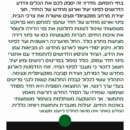
בחיי היומיום. מדריך זה יספק לכם את הכלים והידע
הדרושים לפינוי יעיל וארגון מחדש של החדר, תוך
יצירת מרחב פונקציונלי ונעים שישרת את צרכי הבית.
פינוי וארגון מחדש של חדר שהפך למחסן הוא פרויקט
משמעותי שיכול לשנות לחלוטין את פני הדירה ולשפר
את איכות החיים. חברות מקצועיות כמו שי פינוי דירה
מציעות פתרון כולל, החל מהערכה ראשונית ועד לפינוי
מלא, ניקיון יסודי וייעוץ לארגון מחדש. הן מביאות עמן
את הידע, הציוד והניסיון הדרושים להתמודד עם אתגרי
פינוי חדר עמוס, כולל טיפול בפריטים רגישים ומיון יעיל.
חשוב לזכור כי מעבר לפינוי הפיזי, זוהי הזדמנות לארגון
מחדש של המרחב ויצירת סביבה פונקציונלית ונעימה.
התהליך עשוי לכלול קבלת החלטות קשות לגבי פריטים
בעלי ערך רגשי, אך התוצאה הסופית היא חדר מסודר
ושימושי. שמירה על הסדר החדש דורשת מאמץ
מתמשך, אך ההשקעה משתלמת בשיפור משמעותי
באיכות החיים, יעילות מוגברת ותחושת רווחה כללית.
המידע באתר אינו מהווה תחליף לייעוץ מקצועי