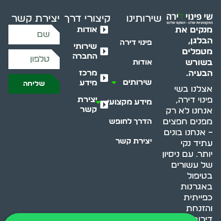
שירותינו
קיצורי דרך
יצירת קשר
אודות
מנקים את
הבלגן,
פינוי דירה
שירותי
מטפלים
החברה
בשורש
אודות
מרכז
הבעיה.
שירותים
מידע
שליחה
אצלנו בשי
יצירת
פינוי דירה,
מידע מקצועי
קשר
אנחנו לא רק
מפנים חפצים
הדרך לחופש
– אנחנו בונים
יצירת קשר
עתיד נקי
יותר. עם ניסיון
של עשורים
בטיפול
באגרנות
כפייתית
והזנחת
דירות, אנחנו