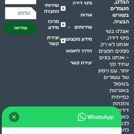
הבלגן,
פינוי דירה
שירותי
מטפלים
החברה
בשורש
אודות
מרכז
הבעיה.
שירותים
מידע
שליחה
אצלנו בשי
יצירת
פינוי דירה,
מידע מקצועי
קשר
אנחנו לא רק
מפנים חפצים
הדרך לחופש
– אנחנו בונים
יצירת קשר
עתיד נקי
יותר. עם ניסיון
של עשורים
בטיפול
באגרנות
כפייתית
והזנחת
דירות, אנחנו
כאן כדי לעזור
לכם
להתמודד,