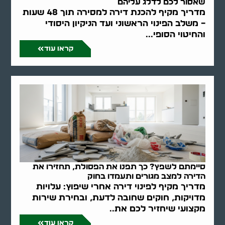
שאסור לכם לדלג עליהם
מדריך מקיף להכנת דירה למסירה תוך 48 שעות
– משלב הפינוי הראשוני ועד הניקיון היסודי
והחיטוי הסופי...
קראו עוד
סיימתם לשפץ? כך תפנו את הפסולת, תחזירו את
הדירה למצב מגורים ותעמדו בחוק
מדריך מקיף לפינוי דירה אחרי שיפוץ: עלויות
מדויקות, חוקים שחובה לדעת, ובחירת שירות
מקצועי שיחזיר לכם את..
קראו עוד