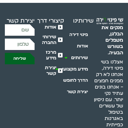
שירותינו
קיצורי דרך
יצירת קשר
אודות
מנקים את
הבלגן,
פינוי דירה
שירותי
מטפלים
החברה
בשורש
אודות
מרכז
הבעיה.
שירותים
מידע
שליחה
אצלנו בשי
יצירת
פינוי דירה,
מידע מקצועי
קשר
אנחנו לא רק
מפנים חפצים
הדרך לחופש
– אנחנו בונים
יצירת קשר
עתיד נקי
יותר. עם ניסיון
של עשורים
בטיפול
באגרנות
כפייתית