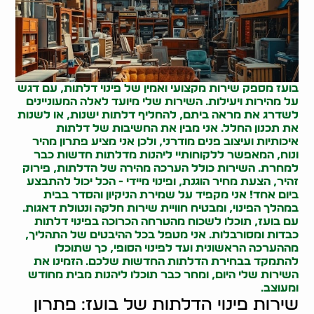
בועז מספק שירות מקצועי ואמין של פינוי דלתות, עם דגש
על מהירות ויעילות. השירות שלי מיועד לאלה המעוניינים
לשדרג את מראה ביתם, להחליף דלתות ישנות, או לשנות
את תכנון החלל. אני מבין את החשיבות של דלתות
איכותיות ועיצוב פנים מודרני, ולכן אני מציע פתרון מהיר
ונוח, המאפשר ללקוחותיי ליהנות מדלתות חדשות כבר
למחרת. השירות כולל הערכה מהירה של הדלתות, פירוק
זהיר, הצעת מחיר הוגנת, ופינוי מיידי - הכל יכול להתבצע
ביום אחד! אני מקפיד על שמירת הניקיון והסדר בבית
במהלך הפינוי, ומבטיח חוויית שירות חלקה ונטולת דאגות.
עם בועז, תוכלו לשכוח מהטרחה הכרוכה בפינוי דלתות
כבדות ומסורבלות. אני מטפל בכל ההיבטים של התהליך,
מההערכה הראשונית ועד לפינוי הסופי, כך שתוכלו
להתמקד בבחירת הדלתות החדשות שלכם. הזמינו את
השירות שלי היום, ומחר כבר תוכלו ליהנות מבית מחודש
ומעוצב.
שירות פינוי הדלתות של בועז: פתרון