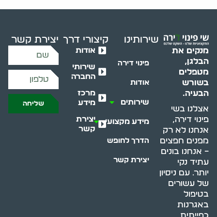
שירותינו
קיצורי דרך
יצירת קשר
אודות
מנקים את
הבלגן,
פינוי דירה
שירותי
מטפלים
החברה
בשורש
אודות
מרכז
הבעיה.
שירותים
מידע
שליחה
אצלנו בשי
יצירת
פינוי דירה,
מידע מקצועי
קשר
אנחנו לא רק
מפנים חפצים
הדרך לחופש
– אנחנו בונים
יצירת קשר
עתיד נקי
יותר. עם ניסיון
של עשורים
בטיפול
באגרנות
כפייתית