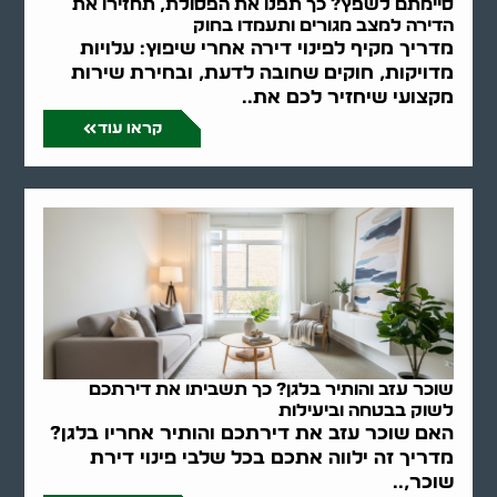
סיימתם לשפץ? כך תפנו את הפסולת, תחזירו את
הדירה למצב מגורים ותעמדו בחוק
מדריך מקיף לפינוי דירה אחרי שיפוץ: עלויות
מדויקות, חוקים שחובה לדעת, ובחירת שירות
מקצועי שיחזיר לכם את..
קראו עוד
שוכר עזב והותיר בלגן? כך תשביתו את דירתכם
לשוק בבטחה וביעילות
האם שוכר עזב את דירתכם והותיר אחריו בלגן?
מדריך זה ילווה אתכם בכל שלבי פינוי דירת
שוכר,..