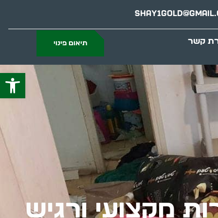
Shay1gold@gmail
רת קשר
תיאום פינוי
פתח סרג
ירות מקצועי ורגיש