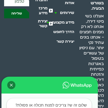
בשורש
אודות
מרכז
הבעיה.
שירותים
מידע
שליחה
אצלנו בשי
יצירת
פינוי דירה,
מידע מקצועי
קשר
אנחנו לא רק
מפנים חפצים
הדרך לחופש
– אנחנו בונים
יצירת קשר
עתיד נקי
יותר. עם ניסיון
של עשורים
בטיפול
באגרנות
כפייתית
והזנחת
דירות, אנחנו
כאן כדי לעזור
לכם
להתמודד,
להבין ולשנות.
שלום זה שי! צריכים לפנות תכולה או פסולת?
יחד, ניצור